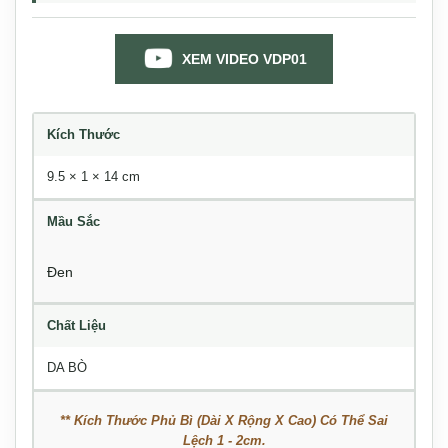
XEM VIDEO VDP01
Kích Thước
9.5 × 1 × 14 cm
Mầu Sắc
Đen
Chất Liệu
DA BÒ
** Kích Thước Phủ Bì (Dài X Rộng X Cao) Có Thể Sai
Lệch 1 - 2cm.