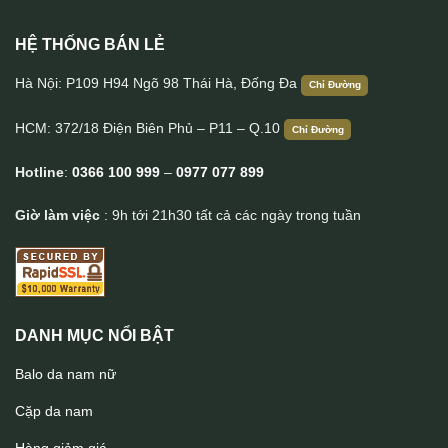
HỆ THỐNG BÁN LẺ
Bao ví da đựng hộ chiếu passport handmade Lano VDP01
Hà Nội: P109 H94 Ngõ 98 Thái Hà, Đống Đa
Chỉ Đường
HCM: 372/18 Điện Biên Phủ – P11 – Q.10
Chỉ Đường
Hotline
:
0366 100 999
–
0977 077 899
Giờ làm việc
: 9h tới 21h30 tất cả các ngày trong tuần
DANH MỤC NỔI BẬT
Balo da nam nữ
Cặp da nam