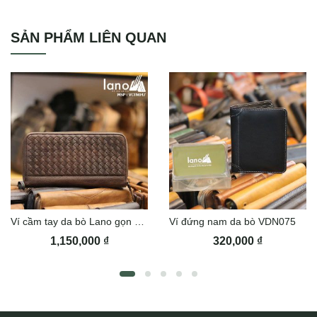
Bao ví da đựng hộ chiếu passport handmade Lano VDP01
SẢN PHẨM LIÊN QUAN
Ví cầm tay da bò Lano gọn nhẹ VCTN047
Ví đứng nam da bò VDN075
1,150,000
₫
320,000
₫