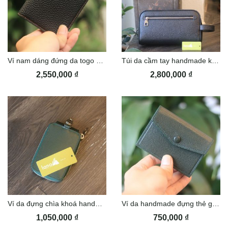
Ví nam dáng đứng da togo Pháp khâu tay thủ công Lano VDNTK032
Túi da cầm tay handmade khâu tay thủ công Lano CLTK028
2,550,000
₫
2,800,000
₫
Ví da đựng chìa khoá handmade khâu tay thủ công lano VDNT12
Ví da handmade đựng thẻ gọn gàng tiện lợi Lano VDNT14
1,050,000
₫
750,000
₫