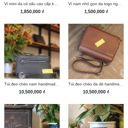
Ví mini da cá sấu cao cấp khâu tay Lano VCSTK016
Ví nam nhỏ gọn da togo ngoại handmade lano VDNTK029
1,850,000
₫
1,500,000
₫
Túi đeo chéo nam handmade da togo Lano TDH05
Túi đeo chéo da dê handmade Lano TDH03
10,500,000
₫
10,500,000
₫