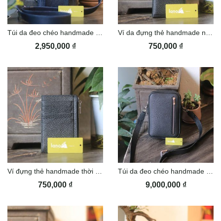
Túi da đeo chéo handmade thời trang sang trọng Lano TDH06
Ví da đựng thẻ handmade nhỏ gọn tiện lợi Lano VDNT11
2,950,000
₫
750,000
₫
Ví đựng thẻ handmade thời trang sang trọng da bò cao cấp Lano VDNT10
Túi da đeo chéo handmade nhỏ gọn Lano TDH04
750,000
₫
9,000,000
₫