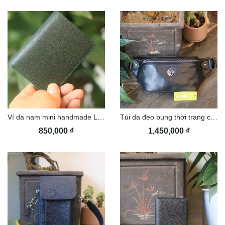
Ví da nam mini handmade Lano VDNTK031
Túi da đeo bụng thời trang cao cấp Lano TDB031
850,000
₫
1,450,000
₫