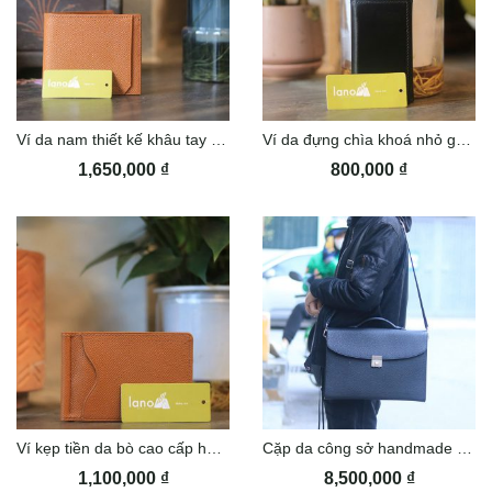
Ví da nam thiết kế khâu tay thủ công Lano VDNTK028
Ví da đựng chìa khoá nhỏ gọn khâu tay thủ công Lano VCK03
1,650,000
₫
800,000
₫
Ví kẹp tiền da bò cao cấp handmade Lano VKT03
Cặp da công sở handmade khâu tay Lano CDH01
1,100,000
₫
8,500,000
₫