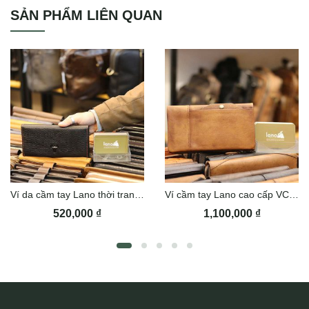
Ví đựng thẻ handmade thời trang sang trọng da bò cao cấp Lano
SẢN PHẨM LIÊN QUAN
VDNT10 mặt sau
Ví da cầm tay Lano thời trang sang trọng VCTN065
Ví cầm tay Lano cao cấp VCTN046
520,000
₫
1,100,000
₫