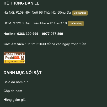
HỆ THỐNG BÁN LẺ
Hà Nội: P109 H94 Ngõ 98 Thái Hà, Đống Đa
Ví đựng thẻ handmade thời trang sang trọng da bò cao cấp Lano
Chỉ Đường
VDNT10 mặt trước
HCM: 372/18 Điện Biên Phủ – P11 – Q.10
Chỉ Đường
Hotline
:
0366 100 999
–
0977 077 899
Giờ làm việc
: 9h tới 21h30 tất cả các ngày trong tuần
DANH MỤC NỔI BẬT
Balo da nam nữ
Cặp da nam
Hàng giảm giá