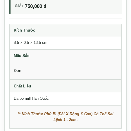
750,000
₫
GIÁ:
Kích Thước
8.5 × 0.5 × 13.5 cm
Mầu Sắc
Đen
Chất Liệu
Da bò mill Hàn Quốc
** Kích Thước Phủ Bì (Dài X Rộng X Cao) Có Thể Sai
Lệch 1 - 2cm.