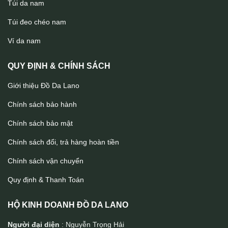
Túi da nam
Túi đeo chéo nam
Ví da nam
Ví đựng thẻ handmade thời trang sang trọng da bò cao cấp Lano
VDNT10 nhỏ gọn
QUY ĐỊNH & CHÍNH SÁCH
Giới thiệu Đồ Da Lano
Chính sách bảo hành
Chính sách bảo mật
Chính sách đổi, trả hàng hoàn tiền
Chính sách vận chuyển
Quy định & Thanh Toán
HỘ KINH DOANH ĐỒ DA LANO
Người đại diện
: Nguyễn Trọng Hải