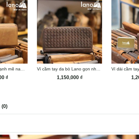
Ví cầm tay Lano mạnh mẽ nam tính VCTN041
Ví cầm tay da bò Lano gọn nhẹ VCTN047
000
₫
1,150,000
₫
1,2
(0)