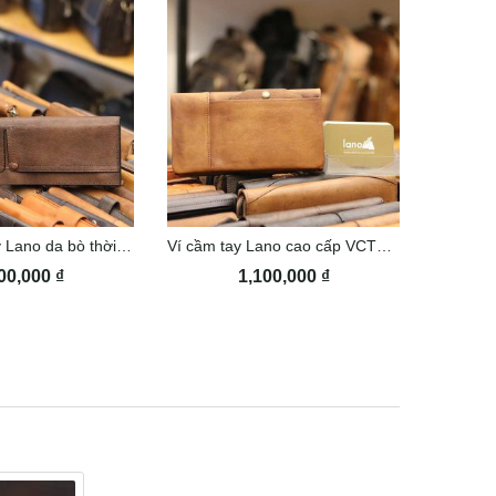
Ví dài cầm tay Lano da bò thời trang VCTN055
Ví cầm tay Lano cao cấp VCTN046
00,000
₫
1,100,000
₫