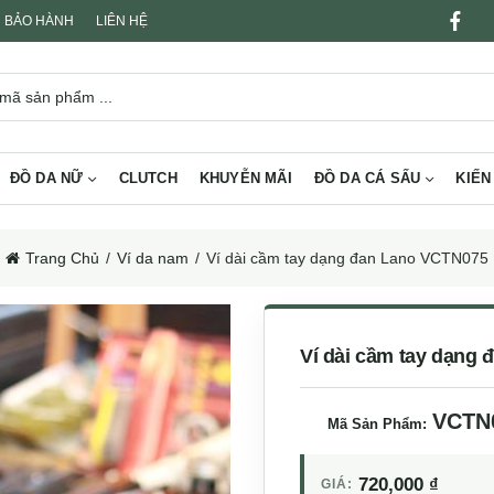
BẢO HÀNH
LIÊN HỆ
ĐỒ DA NỮ
CLUTCH
KHUYỄN MÃI
ĐỒ DA CÁ SẤU
KIẾN
Trang Chủ
Ví da nam
Ví dài cầm tay dạng đan Lano VCTN075
Ví dài cầm tay dạng
VCTN
Mã Sản Phẩm:
720,000
₫
GIÁ: