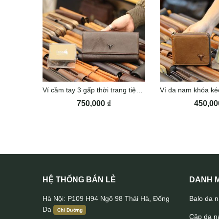
Ví cầm tay 3 gấp thời trang tiện lợi VCTN056
750,000
₫
450,0
HỆ THỐNG BÁN LẺ
DANH M
Hà Nội: P109 H94 Ngõ 98 Thái Hà, Đống
Balo da 
Đa
Chỉ Đường
Cặp da 