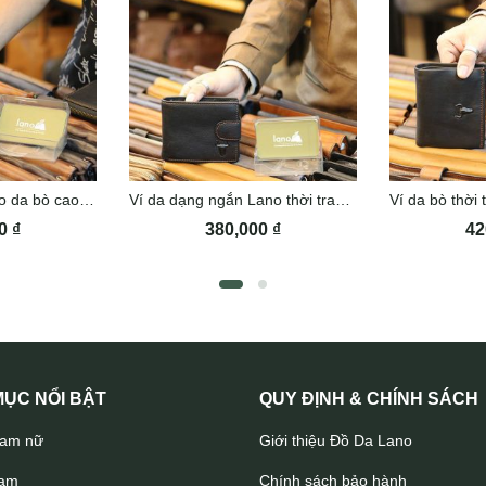
Ví da nam khóa kéo da bò cao cấp VDN062
Ví da dạng ngắn Lano thời trang VDN053
00
₫
380,000
₫
42
Ví dài cầm tay dạng đan Lano VCTN075
ỤC NỔI BẬT
QUY ĐỊNH & CHÍNH SÁCH
nam nữ
Giới thiệu Đồ Da Lano
nam
Chính sách bảo hành