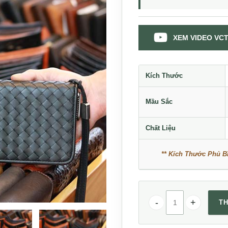
XEM VIDEO VC
Kích Thước
Mầu Sắc
Chất Liệu
** Kích Thước Phủ Bì
TH
Ví dài cầm tay dạng đ