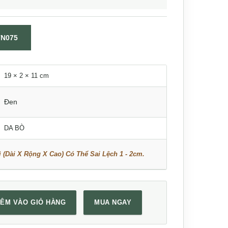
TN075
19 × 2 × 11 cm
Đen
DA BÒ
 (Dài X Rộng X Cao) Có Thể Sai Lệch 1 - 2cm.
ÊM VÀO GIỎ HÀNG
MUA NGAY
an Lano VCTN075 số lượng