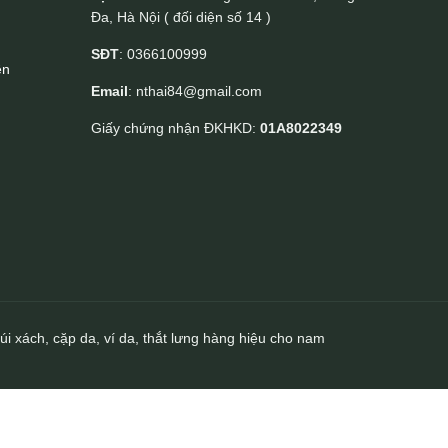
Đa, Hà Nội ( đối diện số 14 )
SĐT
: 0366100999
ền
Email
: nthai84@gmail.com
Giấy chứng nhận ĐKHKD:
01A8022349
úi xách, cặp da, ví da, thắt lưng hàng hiệu cho nam