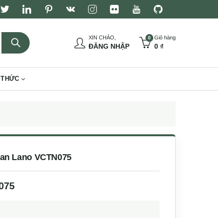
XIN CHÀO,
Giỏ hàng
0
ĐĂNG NHẬP
0
₫
 THỨC
 đan Lano VCTN075
075