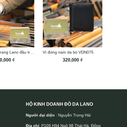
Ví da bò thời trang Lano đầu trâu VDN055
Ví đứng nam da bò VDN075
0,000
₫
320,000
₫
HỘ KINH DOANH ĐỒ DA LANO
Người đại diện
: Nguyễn Trọng Hải
Địa chỉ
: P109 H94 Ngõ 98 Thái Hà, Đống