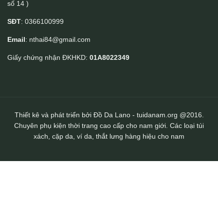
số 14 )
Ví da đựng chìa khoá nhỏ gọn khâu tay thủ công Lano VCK03
SĐT
: 0366100999
Email
: nthai84@gmail.com
Giấy chứng nhận ĐKHKD:
01A8022349
Thiết kê và phát triển bởi Đồ Da Lano - tuidanam.org @2016.
Chuyên phụ kiện thời trang cao cấp cho nam giới. Các loại túi
xách, cặp da, ví da, thắt lưng hàng hiệu cho nam