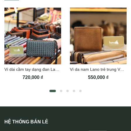
Ví dài cầm tay dạng đan Lano VCTN075
Ví da nam Lano trẻ trung VDN034
720,000
₫
550,000
₫
HỆ THỐNG BÁN LẺ
Ví da đựng chìa khoá nhỏ gọn khâu tay thủ công Lano VCK03