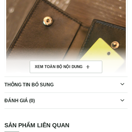
XEM TOÀN BỘ NỘI DUNG
THÔNG TIN BỔ SUNG
ĐÁNH GIÁ (0)
Ví da đựng chìa khoá nhỏ gọn khâu tay thủ công Lano VCK03
SẢN PHẨM LIÊN QUAN