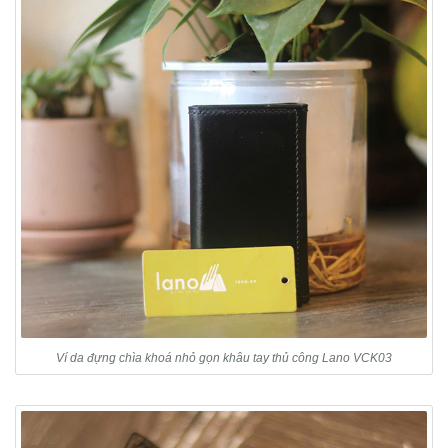
Ví da đựng chìa khoá nhỏ gọn khâu tay thủ công Lano VCK03