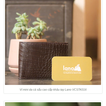
Ví mini da cá sấu cao cấp khâu tay Lano VCSTK016