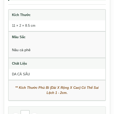
Kích Thước
11 × 2 × 8.5 cm
Mầu Sắc
Nâu cà phê
Chất Liệu
DA CÁ SẤU
** Kích Thước Phủ Bì (Dài X Rộng X Cao) Có Thể Sai
Lệch 1 - 2cm.