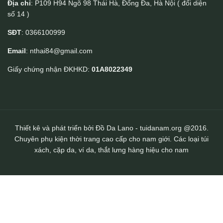
Địa chỉ
: P109 H94 Ngõ 98 Thái Hà, Đống Đa, Hà Nội ( đối diện
số 14 )
Ví mini da cá sấu cao cấp khâu tay Lano VCSTK016
SĐT
: 0366100999
Email
: nthai84@gmail.com
Giấy chứng nhận ĐKHKD:
01A8022349
Thiết kê và phát triển bởi Đồ Da Lano - tuidanam.org @2016.
Chuyên phụ kiện thời trang cao cấp cho nam giới. Các loại túi
xách, cặp da, ví da, thắt lưng hàng hiệu cho nam