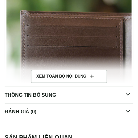
XEM TOÀN BỘ NỘI DUNG
THÔNG TIN BỔ SUNG
ĐÁNH GIÁ (0)
Ví mini da cá sấu cao cấp khâu tay Lano VCSTK016
SẢN PHẨM LIÊN QUAN