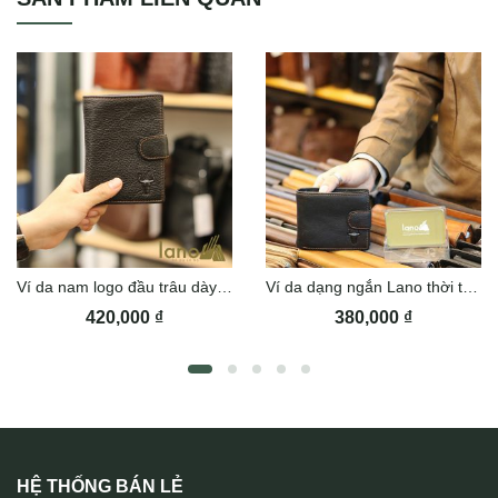
Ví da nam logo đầu trâu dày dặn Lano VDN015
Ví da dạng ngắn Lano thời trang VDN053
420,000
₫
380,000
₫
HỆ THỐNG BÁN LẺ
Ví mini da cá sấu cao cấp khâu tay Lano VCSTK016