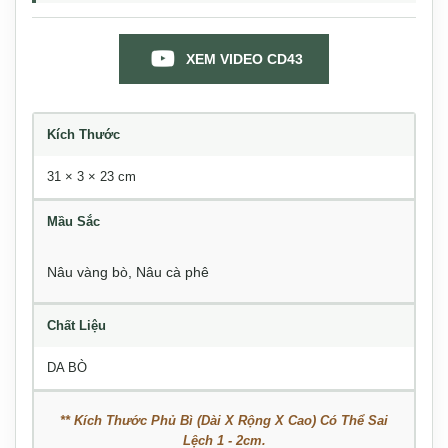
XEM VIDEO CD43
Kích Thước
31 × 3 × 23 cm
Mầu Sắc
Nâu vàng bò, Nâu cà phê
Chất Liệu
DA BÒ
** Kích Thước Phủ Bì (Dài X Rộng X Cao) Có Thể Sai
Lệch 1 - 2cm.