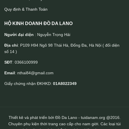
Quy định & Thanh Toán
HỘ KINH DOANH ĐỒ DA LANO
Người đại diện
: Nguyễn Trọng Hải
Địa chỉ
: P109 H94 Ngõ 98 Thái Hà, Đống Đa, Hà Nội ( đối diện
số 14 )
Cặp da nam Lano đeo chéo cầm tay CD43
SĐT
: 0366100999
Email
: nthai84@gmail.com
Giấy chứng nhận ĐKHKD:
01A8022349
Thiết kê và phát triển bởi Đồ Da Lano - tuidanam.org @2016.
Chuyên phụ kiện thời trang cao cấp cho nam giới. Các loại túi