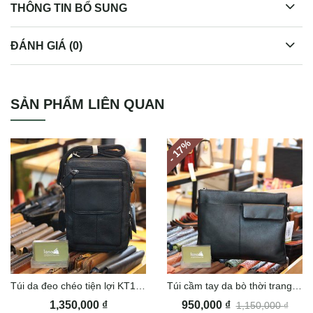
THÔNG TIN BỔ SUNG
ĐÁNH GIÁ (0)
Cặp da nam Lano đeo chéo cầm tay CD43
SẢN PHẨM LIÊN QUAN
%
- 17
Túi da đeo chéo tiện lợi KT164
Túi cầm tay da bò thời trang Lano CLT16
1,350,000
₫
950,000
₫
1,150,000
₫