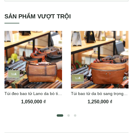
SẢN PHẨM VƯỢT TRỘI
Túi đeo bao tử Lano da bò tiện lợi tdb021
Túi bao tử da bò sang trọng nam tính Lano TDB023
1,050,000
₫
1,250,000
₫