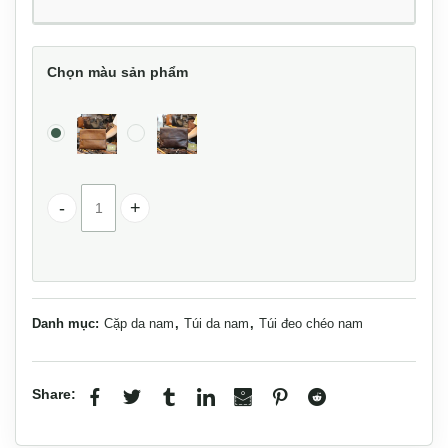
Chọn màu sản phẩm
Cặp da nam Lano đeo chéo cầm tay CD43 số lượng
Danh mục:
Cặp da nam
,
Túi da nam
,
Túi đeo chéo nam
Share: