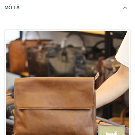
MÔ TẢ