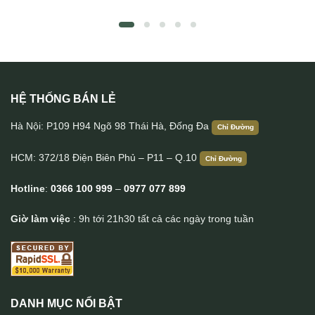
HỆ THỐNG BÁN LẺ
Cặp da nam Lano đeo chéo cầm tay CD43
Hà Nội: P109 H94 Ngõ 98 Thái Hà, Đống Đa
Chỉ Đường
HCM: 372/18 Điện Biên Phủ – P11 – Q.10
Chỉ Đường
Hotline
:
0366 100 999
–
0977 077 899
Giờ làm việc
: 9h tới 21h30 tất cả các ngày trong tuần
DANH MỤC NỔI BẬT