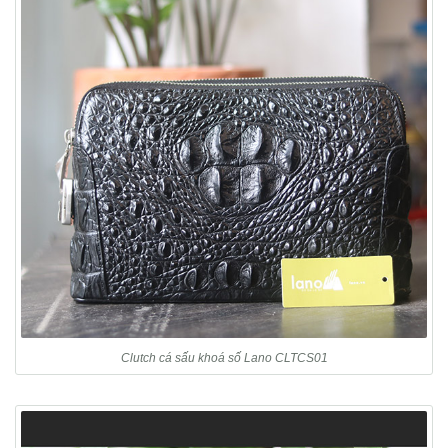
Clutch cá sấu khoá số Lano CLTCS01