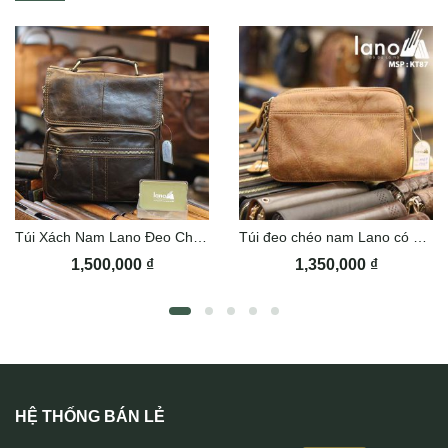
Túi Xách Nam Lano Đeo Chéo Contact 07
Túi đeo chéo nam Lano có đai thắt lưng KT87
1,500,000
₫
1,350,000
₫
HỆ THỐNG BÁN LẺ
Clutch cá sấu khoá số Lano CLTCS01