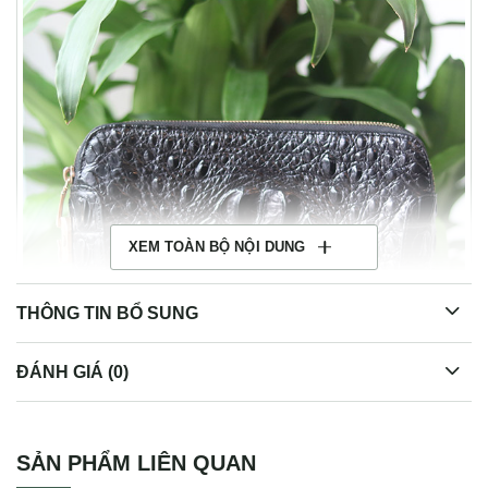
XEM TOÀN BỘ NỘI DUNG
THÔNG TIN BỔ SUNG
ĐÁNH GIÁ (0)
Clutch cá sấu khoá số Lano CLTCS01
SẢN PHẨM LIÊN QUAN