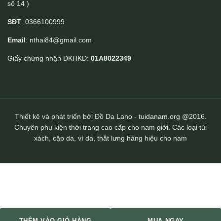
số 14 )
Clutch cá sấu khoá số Lano CLTCS01
SĐT
: 0366100999
Email
: nthai84@gmail.com
Giấy chứng nhận ĐKHKD:
01A8022349
Thiết kê và phát triển bởi Đồ Da Lano - tuidanam.org @2016.
Chuyên phụ kiện thời trang cao cấp cho nam giới. Các loại túi
xách, cặp da, ví da, thắt lưng hàng hiệu cho nam
THÊM VÀO GIỎ HÀNG
MUA NGAY