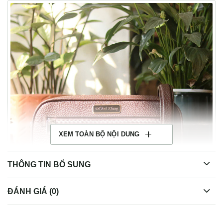
XEM TOÀN BỘ NỘI DUNG
THÔNG TIN BỔ SUNG
ĐÁNH GIÁ (0)
Clutch golf cầm tay da bò cao cấp handmade Lano CLTK023