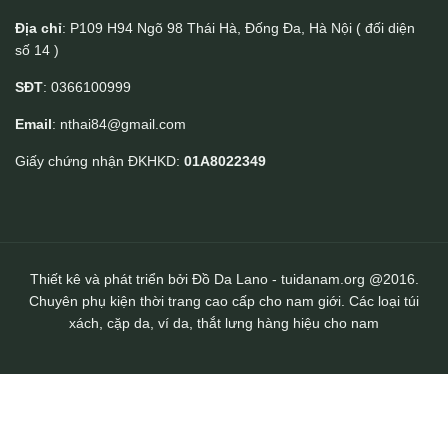
Địa chỉ
: P109 H94 Ngõ 98 Thái Hà, Đống Đa, Hà Nội ( đối diện
số 14 )
Clutch golf cầm tay da bò cao cấp handmade Lano CLTK023
SĐT
: 0366100999
Email
: nthai84@gmail.com
Giấy chứng nhận ĐKHKD:
01A8022349
Thiết kê và phát triển bởi Đồ Da Lano - tuidanam.org @2016.
Chuyên phụ kiện thời trang cao cấp cho nam giới. Các loại túi
xách, cặp da, ví da, thắt lưng hàng hiệu cho nam