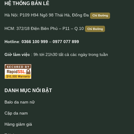
HỆ THỐNG BÁN LẺ
Clutch golf cầm tay da bò cao cấp handmade Lano CLTK023
Hà Nội: P109 H94 Ngõ 98 Thái Hà, Đống Đa
Chỉ Đường
HCM: 372/18 Điện Biên Phủ – P11 – Q.10
Chỉ Đường
Hotline
:
0366 100 999
–
0977 077 899
Giờ làm việc
: 9h tới 21h30 tất cả các ngày trong tuần
DANH MỤC NỔI BẬT
Balo da nam nữ
Cặp da nam
Hàng giảm giá