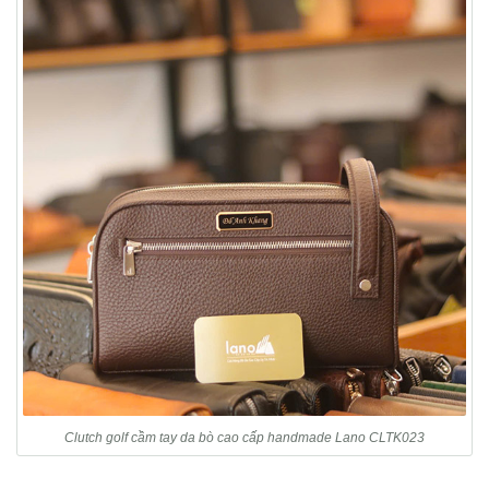
Clutch golf cầm tay da bò cao cấp handmade Lano CLTK023