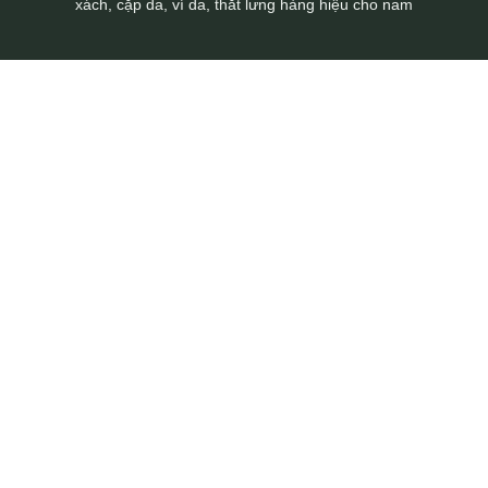
xách, cặp da, ví da, thắt lưng hàng hiệu cho nam
Túi da nam cầm tay sang trọng gọn nhẹ CLT23