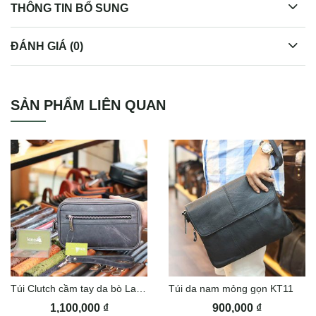
THÔNG TIN BỔ SUNG
ĐÁNH GIÁ (0)
Túi da nam cầm tay sang trọng gọn nhẹ CLT23
SẢN PHẨM LIÊN QUAN
Túi Clutch cầm tay da bò Lano CLT48
Túi da nam mỏng gọn KT11
1,100,000
₫
900,000
₫