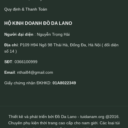
Quy định & Thanh Toán
HỘ KINH DOANH ĐỒ DA LANO
Người đại diện
: Nguyễn Trọng Hải
Địa chỉ
: P109 H94 Ngõ 98 Thái Hà, Đống Đa, Hà Nội ( đối diện
số 14 )
Túi da nam cầm tay sang trọng gọn nhẹ CLT23
SĐT
: 0366100999
Email
: nthai84@gmail.com
Giấy chứng nhận ĐKHKD:
01A8022349
Thiết kê và phát triển bởi Đồ Da Lano - tuidanam.org @2016.
Chuyên phụ kiện thời trang cao cấp cho nam giới. Các loại túi