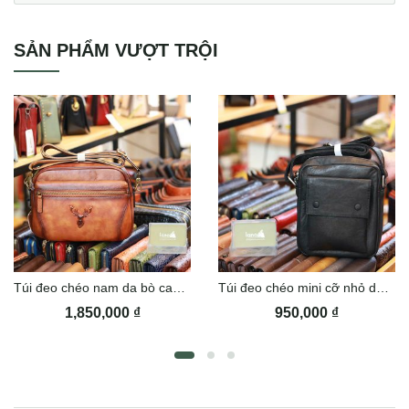
SẢN PHẨM VƯỢT TRỘI
Túi đeo chéo nam da bò cao cấp Lano KT184
Túi đeo chéo mini cỡ nhỏ da thật Lano KT185
1,850,000
₫
950,000
₫