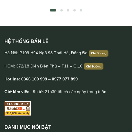
HỆ THỐNG BÁN LẺ
Túi da nam cầm tay sang trọng gọn nhẹ CLT23
Hà Nội: P109 H94 Ngõ 98 Thái Hà, Đống Đa
Chỉ Đường
HCM: 372/18 Điện Biên Phủ – P11 – Q.10
Chỉ Đường
Hotline
:
0366 100 999
–
0977 077 899
Giờ làm việc
: 9h tới 21h30 tất cả các ngày trong tuần
DANH MỤC NỔI BẬT