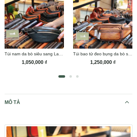
Túi nam da bò siêu sang Lano TDB022
Túi bao tử đeo bụng da bò sang trọng TDB020
1,050,000
₫
1,250,000
₫
MÔ TẢ