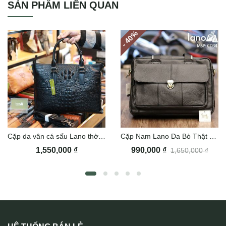
SẢN PHẨM LIÊN QUAN
%
- 40
Cặp da vân cá sấu Lano thời thượng Cd113
Cặp Nam Lano Da Bò Thật CD34
1,550,000
₫
990,000
₫
1,650,000
₫