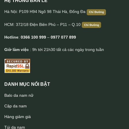
HỆ THỐNG BÁN LẺ
Túi Da Nam Lano Đeo Chéo 13 inch CD47
Hà Nội: P109 H94 Ngõ 98 Thái Hà, Đống Đa
Chỉ Đường
HCM: 372/18 Điện Biên Phủ – P11 – Q.10
Chỉ Đường
Hotline
:
0366 100 999
–
0977 077 899
Giờ làm việc
: 9h tới 21h30 tất cả các ngày trong tuần
DANH MỤC NỔI BẬT
Balo da nam nữ
Cặp da nam
Hàng giảm giá
Túi da nam