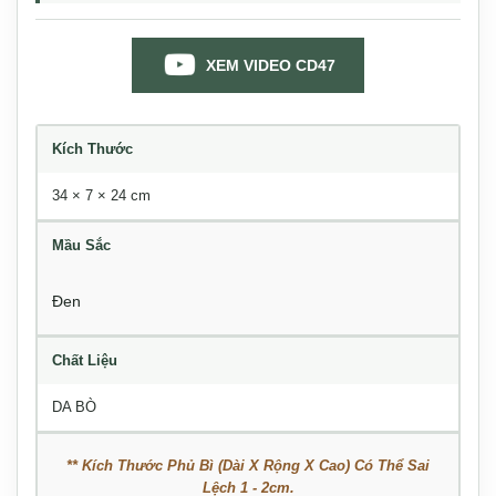
XEM VIDEO CD47
Kích Thước
34 × 7 × 24 cm
Mầu Sắc
Đen
Chất Liệu
DA BÒ
** Kích Thước Phủ Bì (Dài X Rộng X Cao) Có Thể Sai
Lệch 1 - 2cm.