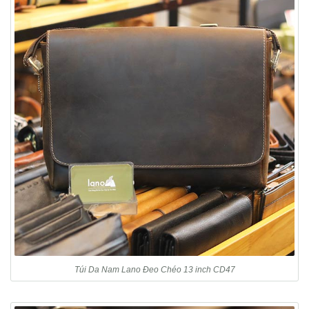
Túi Da Nam Lano Đeo Chéo 13 inch CD47