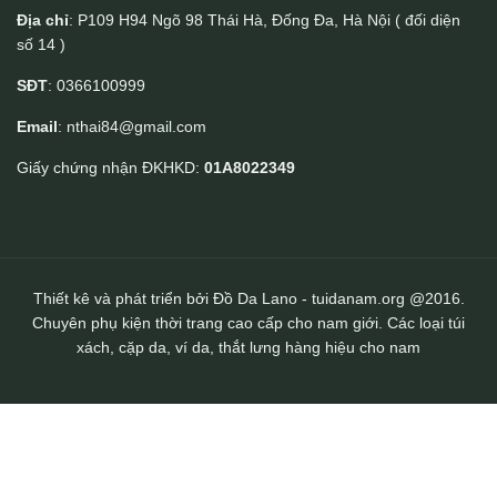
Địa chỉ
: P109 H94 Ngõ 98 Thái Hà, Đống Đa, Hà Nội ( đối diện
số 14 )
Túi Da Nam Lano Đeo Chéo 13 inch CD47
SĐT
: 0366100999
Email
: nthai84@gmail.com
Giấy chứng nhận ĐKHKD:
01A8022349
Thiết kê và phát triển bởi Đồ Da Lano - tuidanam.org @2016.
Chuyên phụ kiện thời trang cao cấp cho nam giới. Các loại túi
xách, cặp da, ví da, thắt lưng hàng hiệu cho nam