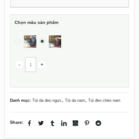
Chọn màu sản phẩm
Túi nam đeo trước ngực da bò Lano TDL88 số lượng
Danh mục:
Túi da đeo ngực
,
Túi da nam
,
Túi đeo chéo nam
Share: