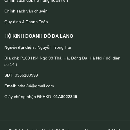
Chính sách đổi, trả hàng hoàn tiền
Chính sách vận chuyển
Quy định & Thanh Toán
HỘ KINH DOANH ĐỒ DA LANO
Người đại diện
: Nguyễn Trọng Hải
Địa chỉ
: P109 H94 Ngõ 98 Thái Hà, Đống Đa, Hà Nội ( đối diện
số 14 )
Túi nam đeo trước ngực da bò Lano TDL88
SĐT
: 0366100999
Email
: nthai84@gmail.com
Giấy chứng nhận ĐKHKD:
01A8022349