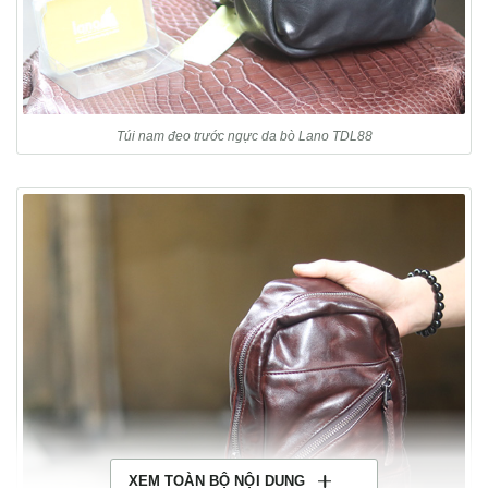
Túi nam đeo trước ngực da bò Lano TDL88
XEM TOÀN BỘ NỘI DUNG