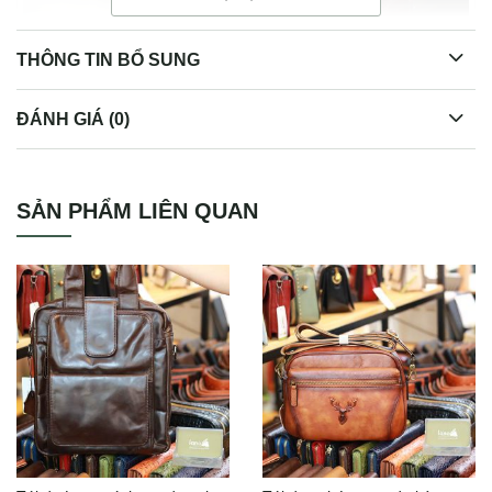
THÔNG TIN BỔ SUNG
ĐÁNH GIÁ (0)
Túi nam đeo trước ngực da bò Lano TDL88
SẢN PHẨM LIÊN QUAN