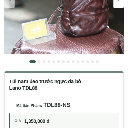
Túi nam đeo trước ngực da bò
Lano TDL88
TDL88-NS
Mã Sản Phẩm:
1,350,000
₫
GIÁ: