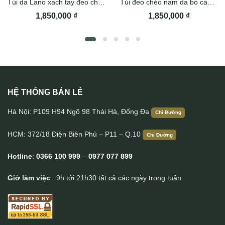
Túi da Lano xách tay đeo chéo KT168
Túi đeo chéo nam da bò cao cấp Lano KT184
1,850,000
₫
1,850,000
₫
HỆ THỐNG BÁN LẺ
Túi nam đeo trước ngực da bò Lano TDL88
Hà Nội: P109 H94 Ngõ 98 Thái Hà, Đống Đa
Chỉ Đường
HCM: 372/18 Điện Biên Phủ – P11 – Q.10
Chỉ Đường
Hotline
:
0366 100 999
–
0977 077 899
Giờ làm việc
: 9h tới 21h30 tất cả các ngày trong tuần