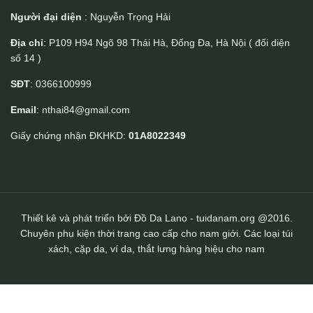
Người đại diện
: Nguyễn Trọng Hải
Địa chỉ
: P109 H94 Ngõ 98 Thái Hà, Đống Đa, Hà Nội ( đối diện
số 14 )
Túi nữ da thật nữ tính Lano TXN046
SĐT
: 0366100999
Email
: nthai84@gmail.com
Giấy chứng nhận ĐKHKD:
01A8022349
Thiết kê và phát triển bởi Đồ Da Lano - tuidanam.org @2016.
Chuyên phụ kiện thời trang cao cấp cho nam giới. Các loại túi
xách, cặp da, ví da, thắt lưng hàng hiệu cho nam