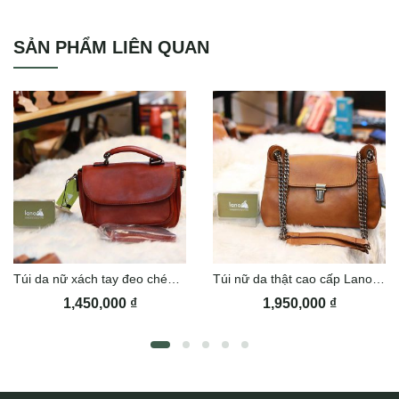
Túi nữ da thật nữ tính Lano TXN046
SẢN PHẨM LIÊN QUAN
Túi da nữ xách tay đeo chéo TXN040
Túi nữ da thật cao cấp Lano TXN050
1,450,000
₫
1,950,000
₫