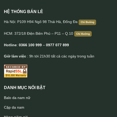
HỆ THỐNG BÁN LẺ
Túi nữ da thật nữ tính Lano TXN046
Hà Nội: P109 H94 Ngõ 98 Thái Hà, Đống Đa
Chỉ Đường
HCM: 372/18 Điện Biên Phủ – P11 – Q.10
Chỉ Đường
Hotline
:
0366 100 999
–
0977 077 899
Giờ làm việc
: 9h tới 21h30 tất cả các ngày trong tuần
DANH MỤC NỔI BẬT
Balo da nam nữ
Cặp da nam