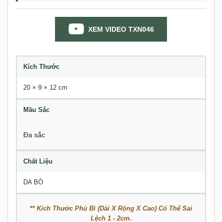
XEM VIDEO TXN046
Kích Thước
20 × 9 × 12 cm
Mầu Sắc
Đa sắc
Chất Liệu
DA BÒ
** Kích Thước Phủ Bì (Dài X Rộng X Cao) Có Thể Sai
Lệch 1 - 2cm.