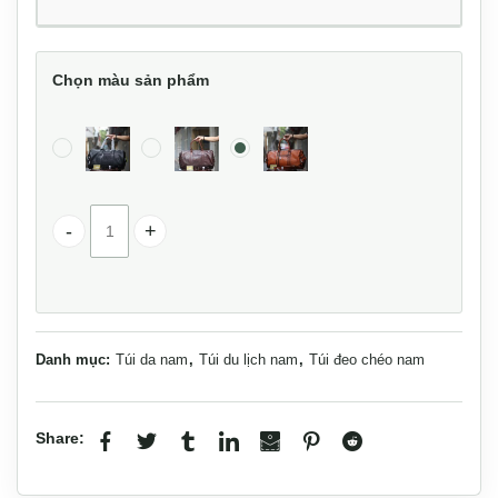
Chọn màu sản phẩm
Túi trống du lịch da bò cao cấp tiện lợi LANO TT31 số lượ
Danh mục:
Túi da nam
,
Túi du lịch nam
,
Túi đeo chéo nam
Share: