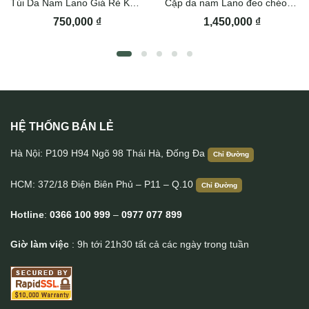
Túi Da Nam Lano Giá Rẻ KT010
Cặp da nam Lano đeo chéo cầm tay CD43
750,000
₫
1,450,000
₫
HỆ THỐNG BÁN LẺ
Túi trống du lịch da bò cao cấp tiện lợi LANO TT31
Hà Nội: P109 H94 Ngõ 98 Thái Hà, Đống Đa
Chỉ Đường
HCM: 372/18 Điện Biên Phủ – P11 – Q.10
Chỉ Đường
Hotline
:
0366 100 999
–
0977 077 899
Giờ làm việc
: 9h tới 21h30 tất cả các ngày trong tuần