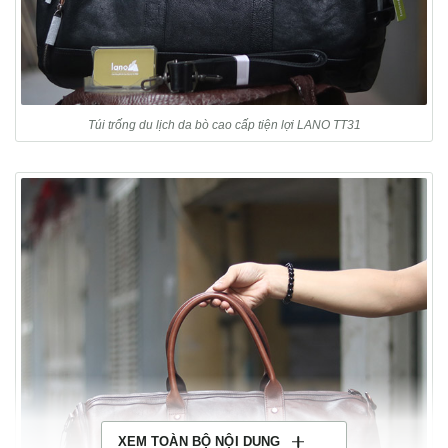
Túi trống du lịch da bò cao cấp tiện lợi LANO TT31
XEM TOÀN BỘ NỘI DUNG