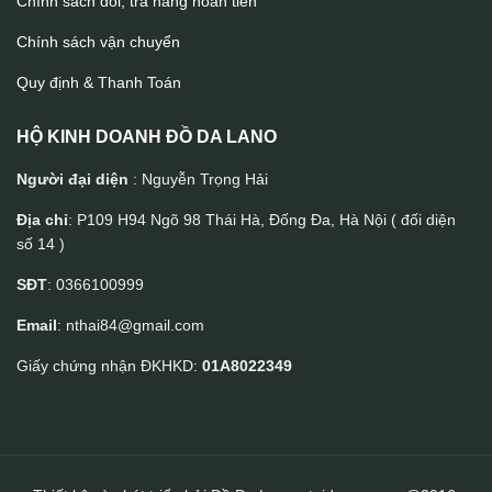
Chính sách đổi, trả hàng hoàn tiền
Chính sách vận chuyển
Quy định & Thanh Toán
HỘ KINH DOANH ĐỒ DA LANO
Người đại diện
: Nguyễn Trọng Hải
Địa chỉ
: P109 H94 Ngõ 98 Thái Hà, Đống Đa, Hà Nội ( đối diện
số 14 )
Túi trống du lịch da bò cao cấp tiện lợi LANO TT31
SĐT
: 0366100999
Email
: nthai84@gmail.com
Giấy chứng nhận ĐKHKD:
01A8022349