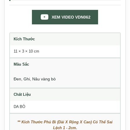
XEM VIDEO VDN062
Kích Thước
11 × 3 × 10 cm
Mầu Sắc
Đen
,
Ghi
,
Nâu vàng bò
Chất Liệu
DA BÒ
** Kích Thước Phủ Bì (Dài X Rộng X Cao) Có Thể Sai
Lệch 1 - 2cm.