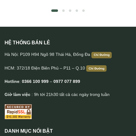
HỆ THỐNG BÁN LẺ
Ví da nam khóa kéo da bò cao cấp VDN062
Hà Nội: P109 H94 Ngõ 98 Thái Hà, Đống Đa
Chỉ Đường
HCM: 372/18 Điện Biên Phủ – P11 – Q.10
Chỉ Đường
Hotline
:
0366 100 999
–
0977 077 899
Giờ làm việc
: 9h tới 21h30 tất cả các ngày trong tuần
DANH MỤC NỔI BẬT