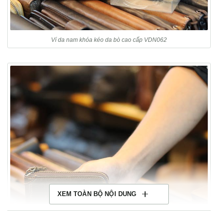
Ví da nam khóa kéo da bò cao cấp VDN062
XEM TOÀN BỘ NỘI DUNG