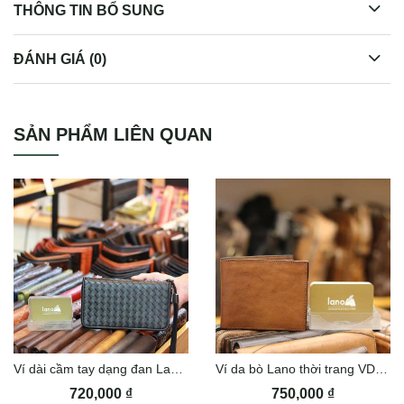
THÔNG TIN BỔ SUNG
ĐÁNH GIÁ (0)
Ví da nam khóa kéo da bò cao cấp VDN062
SẢN PHẨM LIÊN QUAN
Ví dài cầm tay dạng đan Lano VCTN075
Ví da bò Lano thời trang VDN037
720,000
₫
750,000
₫