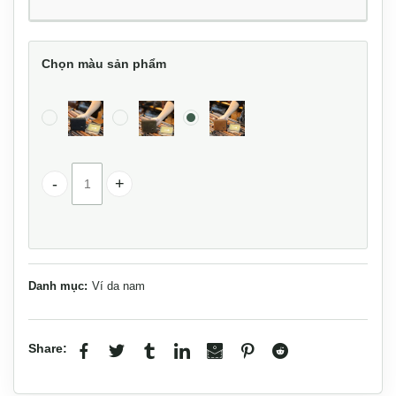
Chọn màu sản phẩm
Ví da nam khóa kéo da bò cao cấp VDN062 số lượng
Danh mục:
Ví da nam
Share: