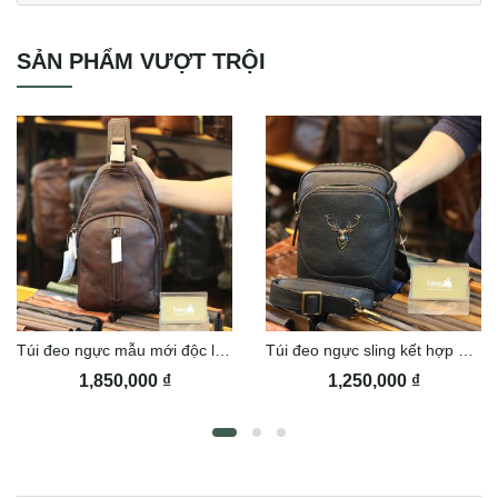
SẢN PHẨM VƯỢT TRỘI
Túi đeo ngực mẫu mới độc lạ Lano TDL72
Túi đeo ngực sling kết hợp đeo chéo cao cấp TDL74
1,850,000
₫
1,250,000
₫