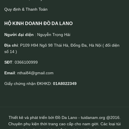
Quy định & Thanh Toán
HỘ KINH DOANH ĐỒ DA LANO
Người đại diện
: Nguyễn Trọng Hải
Địa chỉ
: P109 H94 Ngõ 98 Thái Hà, Đống Đa, Hà Nội ( đối diện
số 14 )
Ví da nam khóa kéo da bò cao cấp VDN062
SĐT
: 0366100999
Email
: nthai84@gmail.com
Giấy chứng nhận ĐKHKD:
01A8022349
Thiết kê và phát triển bởi Đồ Da Lano - tuidanam.org @2016.
Chuyên phụ kiện thời trang cao cấp cho nam giới. Các loại túi