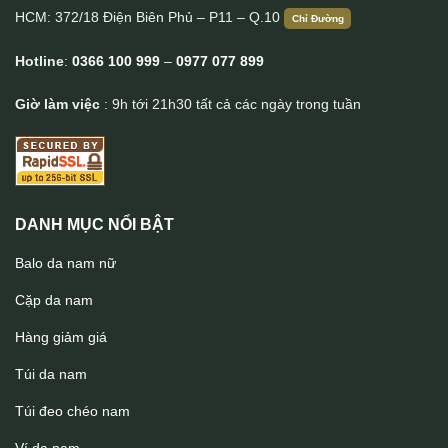
HCM: 372/18 Điện Biên Phủ – P11 – Q.10
Chỉ Đường
Hotline
:
0366 100 999
–
0977 077 899
Giờ làm việc
: 9h tới 21h30 tất cả các ngày trong tuần
DANH MỤC NỔI BẬT
Balo da nam nữ
Cặp da nam
Hàng giảm giá
Túi da nam
Túi đeo chéo nam
Ví dài da bò kiểu dáng thời trang VCTN069