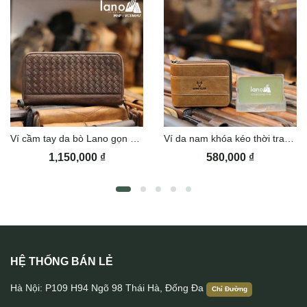
Ví cầm tay da bò Lano gọn nhẹ VCTN047
Ví da nam khóa kéo thời trang VDN060
1,150,000
₫
580,000
₫
HỆ THỐNG BÁN LẺ
Ví dài da bò kiểu dáng thời trang VCTN069
Hà Nội: P109 H94 Ngõ 98 Thái Hà, Đống Đa
Chỉ Đường