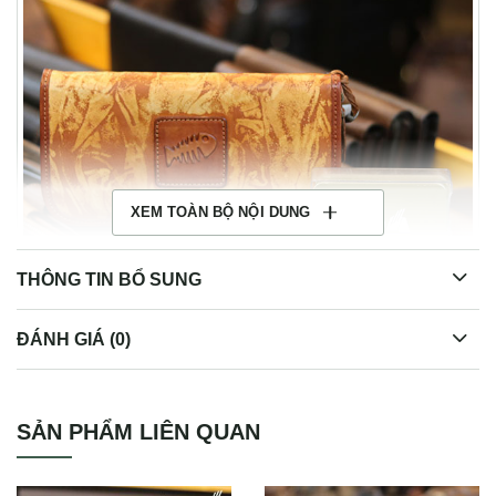
XEM TOÀN BỘ NỘI DUNG
THÔNG TIN BỔ SUNG
ĐÁNH GIÁ (0)
Ví dài da bò kiểu dáng thời trang VCTN069
SẢN PHẨM LIÊN QUAN