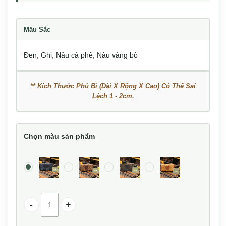
Mầu Sắc
Đen
,
Ghi
,
Nâu cà phê
,
Nâu vàng bò
** Kích Thước Phủ Bì (Dài X Rộng X Cao) Có Thể Sai
Lệch 1 - 2cm.
Chọn màu sản phẩm
Ví dài da bò kiểu dáng thời trang VCTN069 số lượng