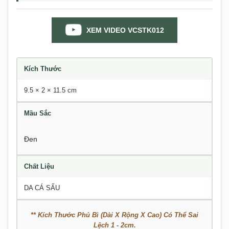
XEM VIDEO VCSTK012
Kích Thước
9.5 × 2 × 11.5 cm
Mầu Sắc
Đen
Chất Liệu
DA CÁ SẤU
** Kích Thước Phủ Bì (Dài X Rộng X Cao) Có Thể Sai
Lệch 1 - 2cm.