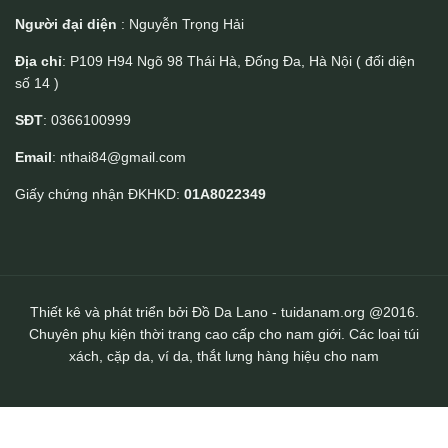
Người đại diện
: Nguyễn Trọng Hải
Địa chỉ
: P109 H94 Ngõ 98 Thái Hà, Đống Đa, Hà Nội ( đối diện
số 14 )
Ví nguyên con da cá sấu dáng đứng VCSTK012
SĐT
: 0366100999
Email
: nthai84@gmail.com
Giấy chứng nhận ĐKHKD:
01A8022349
Thiết kê và phát triển bởi Đồ Da Lano - tuidanam.org @2016.
Chuyên phụ kiện thời trang cao cấp cho nam giới. Các loại túi
xách, cặp da, ví da, thắt lưng hàng hiệu cho nam