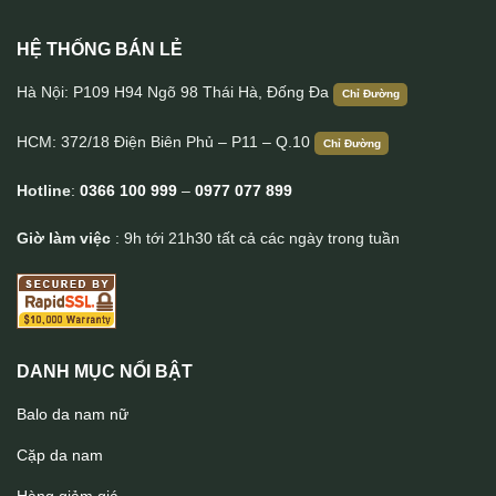
HỆ THỐNG BÁN LẺ
Ví nguyên con da cá sấu dáng đứng VCSTK012
Hà Nội: P109 H94 Ngõ 98 Thái Hà, Đống Đa
Chỉ Đường
HCM: 372/18 Điện Biên Phủ – P11 – Q.10
Chỉ Đường
Hotline
:
0366 100 999
–
0977 077 899
Giờ làm việc
: 9h tới 21h30 tất cả các ngày trong tuần
DANH MỤC NỔI BẬT
Balo da nam nữ
Cặp da nam