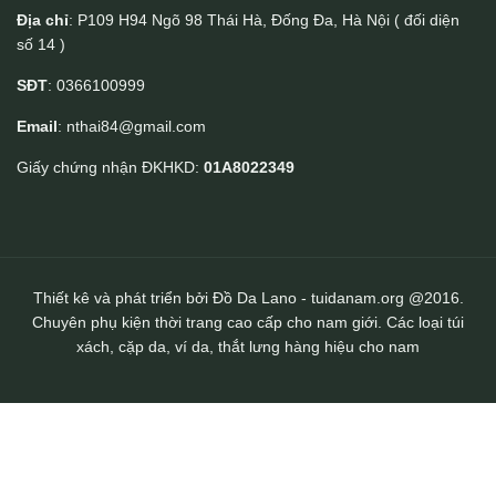
Địa chỉ
: P109 H94 Ngõ 98 Thái Hà, Đống Đa, Hà Nội ( đối diện
số 14 )
Balo da nam thời trang cao cấp BLN23
SĐT
: 0366100999
Email
: nthai84@gmail.com
Giấy chứng nhận ĐKHKD:
01A8022349
Thiết kê và phát triển bởi Đồ Da Lano - tuidanam.org @2016.
Chuyên phụ kiện thời trang cao cấp cho nam giới. Các loại túi
xách, cặp da, ví da, thắt lưng hàng hiệu cho nam