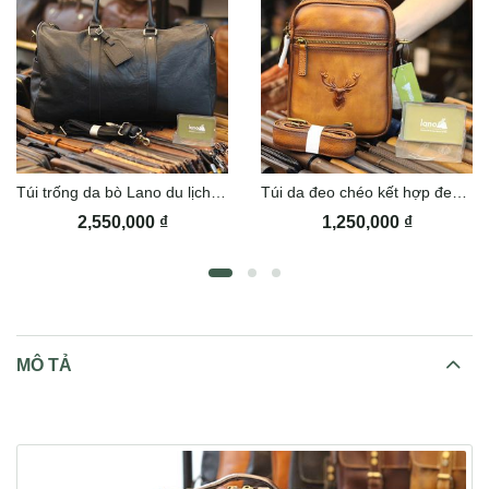
Túi trống da bò Lano du lịch TT07
Túi da đeo chéo kết hợp đeo ngực TDL75
2,550,000
₫
1,250,000
₫
MÔ TẢ