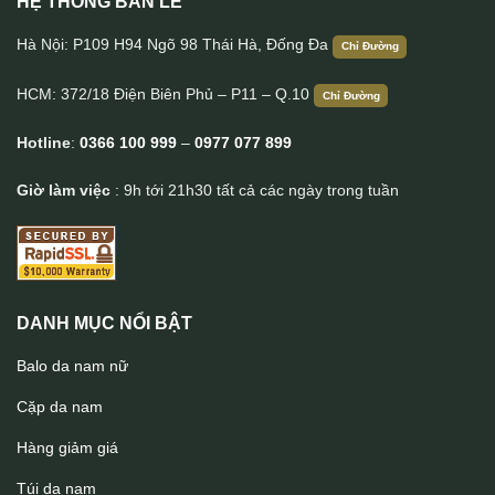
HỆ THỐNG BÁN LẺ
Balo da nam thời trang cao cấp BLN23
Hà Nội: P109 H94 Ngõ 98 Thái Hà, Đống Đa
Chỉ Đường
HCM: 372/18 Điện Biên Phủ – P11 – Q.10
Chỉ Đường
Hotline
:
0366 100 999
–
0977 077 899
Giờ làm việc
: 9h tới 21h30 tất cả các ngày trong tuần
DANH MỤC NỔI BẬT
Balo da nam nữ
Cặp da nam
Hàng giảm giá
Túi da nam