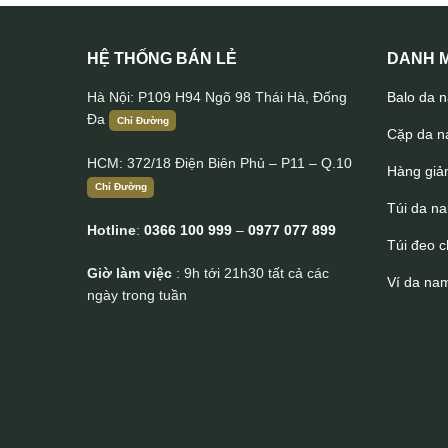
HỆ THỐNG BÁN LẺ
DANH M
Hà Nội: P109 H94 Ngõ 98 Thái Hà, Đống
Balo da 
Đa
Chỉ Đường
Cặp da 
HCM: 372/18 Điện Biên Phủ – P11 – Q.10
Hàng giả
Chỉ Đường
Túi da n
Hotline
:
0366 100 999
–
0977 077 899
Túi đeo 
Giờ làm việc
: 9h tới 21h30 tất cả các
Ví da na
ngày trong tuần