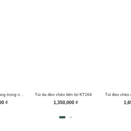
Túi bao tử da bò sang trọng nam tính Lano TDB023
Túi da đeo chéo tiện lợi KT164
000
₫
1,350,000
₫
1,6