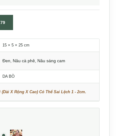
79
15 × 5 × 25 cm
Đen
,
Nâu cà phê
,
Nâu sáng cam
DA BÒ
 (Dài X Rộng X Cao) Có Thể Sai Lệch 1 - 2cm.