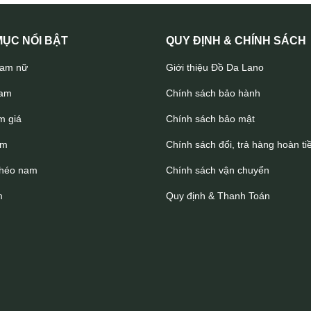
Túi đeo trước ngực nhỏ gọn Lano TDL79
ỤC NỔI BẬT
QUY ĐỊNH & CHÍNH SÁCH
nam nữ
Giới thiệu Đồ Da Lano
nam
Chính sách bảo hành
m giá
Chính sách bảo mật
am
Chính sách đổi, trả hàng hoàn ti
chéo nam
Chính sách vận chuyển
m
Quy định & Thanh Toán