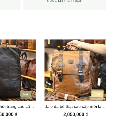
trước khi thanh toán
Balo da nam thời trang cao cấp BLN23
Balo da bò thật cao cấp mới lạ BLN25
50,000
₫
2,050,000
₫