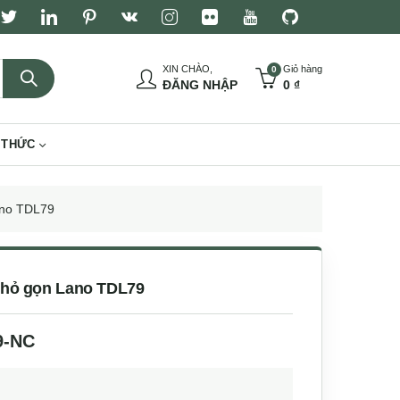
XIN CHÀO,
Giỏ hàng
0
ĐĂNG NHẬP
0
₫
 THỨC
ano TDL79
nhỏ gọn Lano TDL79
9-NC