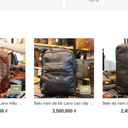
mô tả
Balo da thời trang Lano mẫu mới BLN10
Balo nam da bò Lano cao cấp BLN19
000
₫
3,500,000
₫
2,4