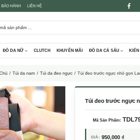
BẢO HÀNH
LIÊN HỆ
ĐỒ DA NỮ
CLUTCH
KHUYỄN MÃI
ĐỒ DA CÁ SẤU
KIẾN
 Chủ
Túi da nam
Túi da đeo ngực
Túi đeo trước ngực nhỏ gọn L
Túi đeo trước ngực 
TDL7
Mã Sản Phẩm:
950,000
₫
GIÁ: