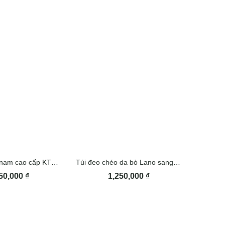
Túi đeo chéo nam cao cấp KT102
Túi đeo chéo da bò Lano sang trọng thời trang KT107
50,000
₫
1,250,000
₫