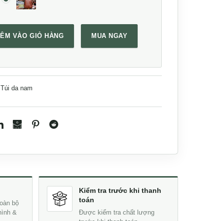
ÊM VÀO GIỎ HÀNG
MUA NGAY
hỏ gọn Lano TDL79 số lượng
Túi da nam
Kiểm tra trước khi thanh
toán
oàn bộ
hình &
Được kiểm tra chất lượng