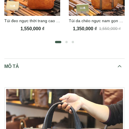
Túi đeo ngực thời trang cao cấp TDL55
Túi da chéo ngực nam gọn nhẹ TDL57
1,550,000
₫
1,350,000
₫
1,550,000
₫
MÔ TẢ