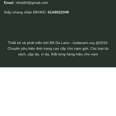
Email
: nthai84@gmail.com
Giấy chứng nhận ĐKHKD:
01A8022349
Thiết kê và phát triển bởi Đồ Da Lano - tuidanam.org @2016.
Chuyên phụ kiện thời trang cao cấp cho nam giới. Các loại túi
xách, cặp da, ví da, thắt lưng hàng hiệu cho nam
Cặp nam da bò cao cấp Lano CD103