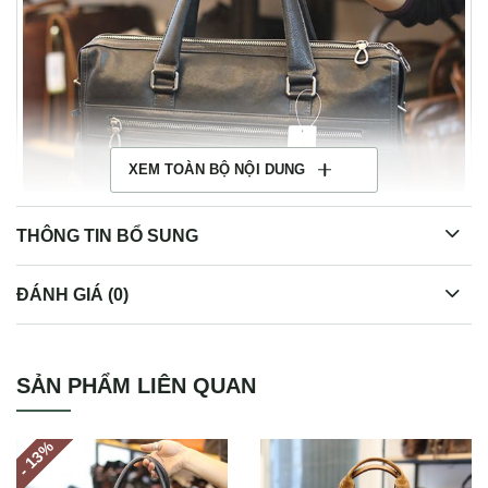
XEM TOÀN BỘ NỘI DUNG
THÔNG TIN BỔ SUNG
ĐÁNH GIÁ (0)
Cặp nam da bò cao cấp Lano CD103
SẢN PHẨM LIÊN QUAN
%
- 13