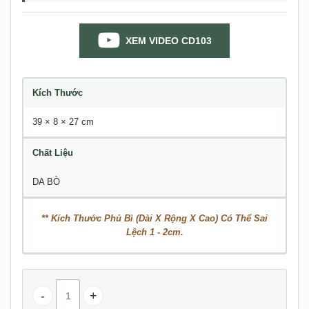
XEM VIDEO CD103
Kích Thước
39 × 8 × 27 cm
Chất Liệu
DA BÒ
** Kích Thước Phủ Bì (Dài X Rộng X Cao) Có Thể Sai
Lệch 1 - 2cm.
Cặp nam da bò cao cấp Lano CD103 số lượng