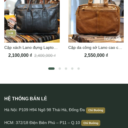
Cặp xách Lano đựng Laptop 15 inch CD37
Cặp da công sở Lano cao cấp đựng laptop 15inch CD61
2,100,000
₫
2,550,000
₫
2,400,000
₫
HỆ THỐNG BÁN LẺ
Cặp nam da bò cao cấp Lano CD103
Hà Nội: P109 H94 Ngõ 98 Thái Hà, Đống Đa
Chỉ Đường
HCM: 372/18 Điện Biên Phủ – P11 – Q.10
Chỉ Đường