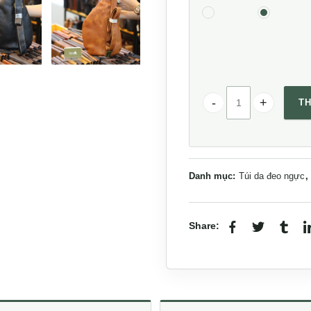
TH
Túi da chéo ngực nam
Danh mục:
Túi da đeo ngực
,
Share: