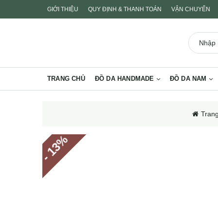
GIỚI THIỆU
QUY ĐỊNH & THANH TOÁN
VẬN CHUYỂN
TRANG CHỦ
ĐỒ DA HANDMADE
ĐỒ DA NAM
Tran
%
- 13