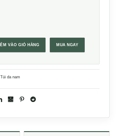
ÊM VÀO GIỎ HÀNG
MUA NGAY
 gọn nhẹ TDL57 số lượng
Túi da nam