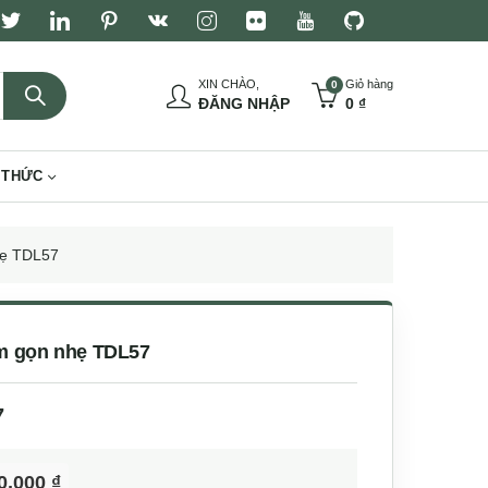
XIN CHÀO,
Giỏ hàng
0
ĐĂNG NHẬP
0
₫
 THỨC
hẹ TDL57
m gọn nhẹ TDL57
7
0,000
₫