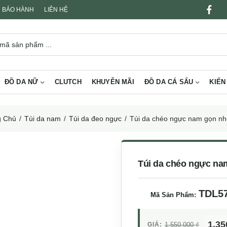
BẢO HÀNH
LIÊN HỆ
ĐỒ DA NỮ
CLUTCH
KHUYỄN MÃI
ĐỒ DA CÁ SẤU
KIẾN
g Chủ
Túi da nam
Túi da đeo ngực
Túi da chéo ngực nam gọn n
Túi da chéo ngực na
TDL5
Mã Sản Phẩm:
1,35
GIÁ:
1,550,000
₫