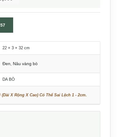
57
22 × 3 × 32 cm
Đen
,
Nâu vàng bò
DA BÒ
 (Dài X Rộng X Cao) Có Thể Sai Lệch 1 - 2cm.