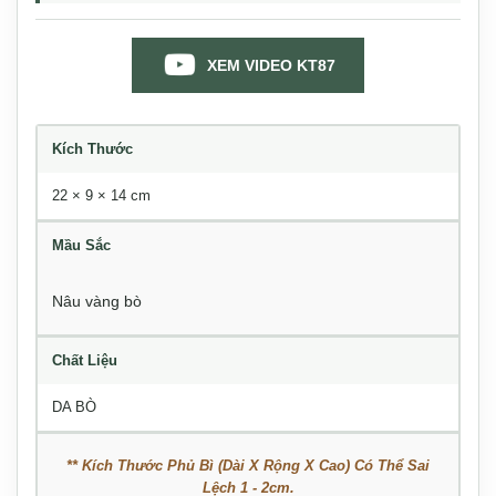
XEM VIDEO KT87
Kích Thước
22 × 9 × 14 cm
Mầu Sắc
Nâu vàng bò
Chất Liệu
DA BÒ
** Kích Thước Phủ Bì (Dài X Rộng X Cao) Có Thể Sai
Lệch 1 - 2cm.