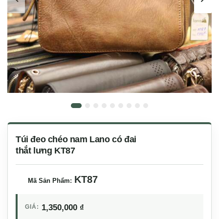
Túi đeo chéo nam Lano có đai
thắt lưng KT87
KT87
Mã Sản Phẩm:
1,350,000
₫
GIÁ: