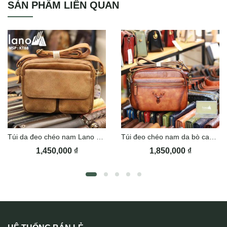
SẢN PHẨM LIÊN QUAN
Túi da đeo chéo nam Lano KT88
Túi đeo chéo nam da bò cao cấp Lano KT184
1,450,000
₫
1,850,000
₫