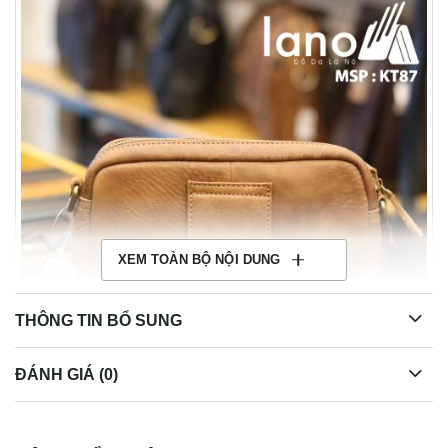
XEM TOÀN BỘ NỘI DUNG
THÔNG TIN BỔ SUNG
ĐÁNH GIÁ (0)
Túi đeo chéo nam Lano có đai thắt lưng KT87