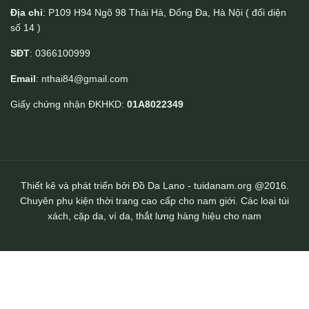
Địa chỉ
: P109 H94 Ngõ 98 Thái Hà, Đống Đa, Hà Nội ( đối diện
số 14 )
Túi đeo chéo nam Lano có đai thắt lưng KT87
SĐT
: 0366100999
Email
: nthai84@gmail.com
Giấy chứng nhận ĐKHKD:
01A8022349
Thiết kê và phát triển bởi Đồ Da Lano - tuidanam.org @2016.
Chuyên phụ kiện thời trang cao cấp cho nam giới. Các loại túi
xách, cặp da, ví da, thắt lưng hàng hiệu cho nam