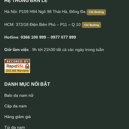
HỆ THỐNG BÁN LẺ
Túi đeo chéo nam Lano có đai thắt lưng KT87
Hà Nội: P109 H94 Ngõ 98 Thái Hà, Đống Đa
Chỉ Đường
HCM: 372/18 Điện Biên Phủ – P11 – Q.10
Chỉ Đường
Hotline
:
0366 100 999
–
0977 077 899
Giờ làm việc
: 9h tới 21h30 tất cả các ngày trong tuần
DANH MỤC NỔI BẬT
Balo da nam nữ
Cặp da nam
Hàng giảm giá
Túi da nam