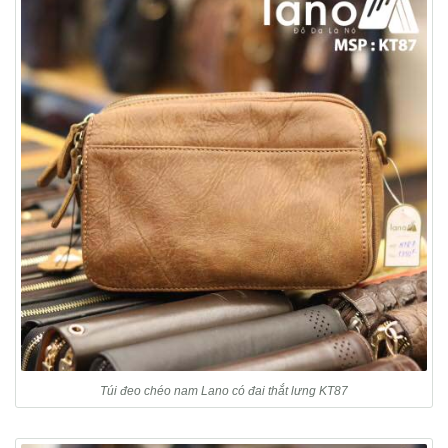
Túi đeo chéo nam Lano có đai thắt lưng KT87