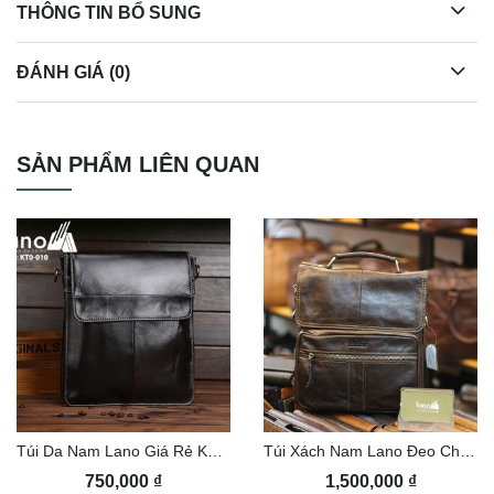
THÔNG TIN BỔ SUNG
ĐÁNH GIÁ (0)
Túi bao tử da bò cao cấp đeo bụng đeo chéo TDB015
SẢN PHẨM LIÊN QUAN
Túi Da Nam Lano Giá Rẻ KT010
Túi Xách Nam Lano Đeo Chéo Contact 07
750,000
₫
1,500,000
₫