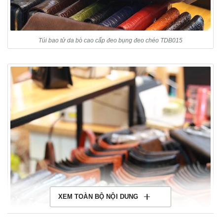
Túi bao tử da bò cao cấp đeo bụng đeo chéo TDB015
XEM TOÀN BỘ NỘI DUNG