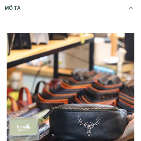
MÔ TẢ