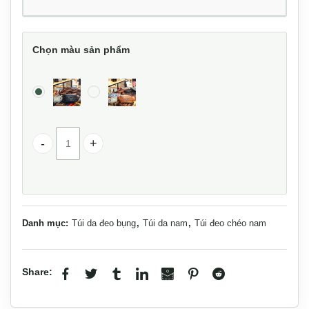
Chọn màu sản phẩm
Túi bao tử da bò cao cấp đeo bụng đeo chéo TDB015 số 
Danh mục:
Túi da đeo bụng
,
Túi da nam
,
Túi đeo chéo nam
Share: