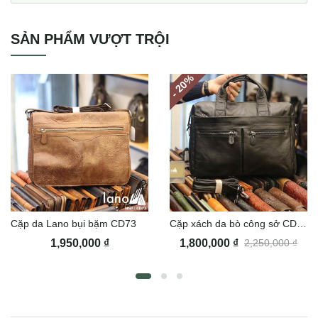
SẢN PHẨM VƯỢT TRỘI
%
- 20
Cặp da Lano bụi bặm CD73
Cặp xách da bò công sở CD76
1,950,000
₫
1,800,000
₫
2,250,000
₫