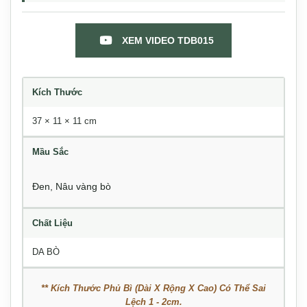
XEM VIDEO TDB015
Kích Thước
37 × 11 × 11 cm
Mầu Sắc
Đen
,
Nâu vàng bò
Chất Liệu
DA BÒ
** Kích Thước Phủ Bì (Dài X Rộng X Cao) Có Thể Sai
Lệch 1 - 2cm.