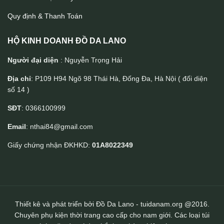
Quy định & Thanh Toán
HỘ KINH DOANH ĐỒ DA LANO
Người đại diện
: Nguyễn Trọng Hải
Địa chỉ
: P109 H94 Ngõ 98 Thái Hà, Đống Đa, Hà Nội ( đối diện
số 14 )
Túi bao tử da bò cao cấp đeo bụng đeo chéo TDB015
SĐT
: 0366100999
Email
: nthai84@gmail.com
Giấy chứng nhận ĐKHKD:
01A8022349
Thiết kê và phát triển bởi Đồ Da Lano - tuidanam.org @2016.
Chuyên phụ kiện thời trang cao cấp cho nam giới. Các loại túi