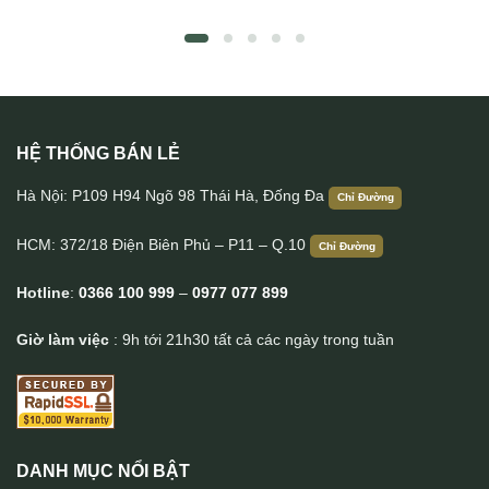
HỆ THỐNG BÁN LẺ
Túi bao tử da bò cao cấp đeo bụng đeo chéo TDB015
Hà Nội: P109 H94 Ngõ 98 Thái Hà, Đống Đa
Chỉ Đường
HCM: 372/18 Điện Biên Phủ – P11 – Q.10
Chỉ Đường
Hotline
:
0366 100 999
–
0977 077 899
Giờ làm việc
: 9h tới 21h30 tất cả các ngày trong tuần
DANH MỤC NỔI BẬT