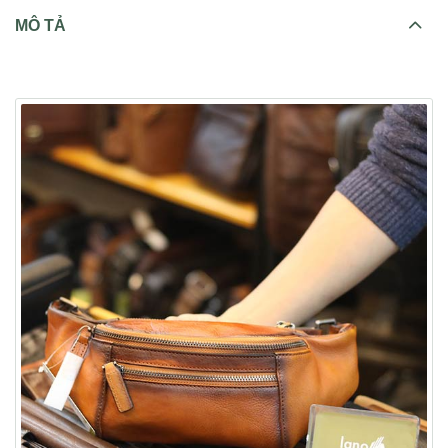
MÔ TẢ