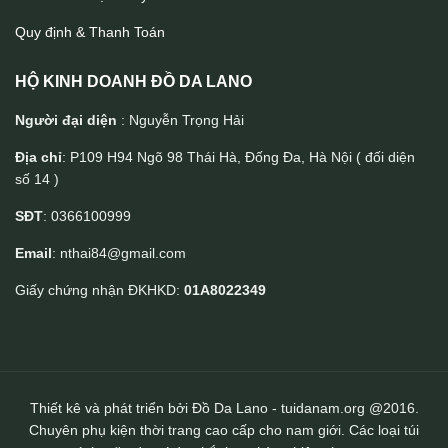
Quy định & Thanh Toán
HỘ KINH DOANH ĐỒ DA LANO
Người đại diện
: Nguyễn Trọng Hải
Địa chỉ
: P109 H94 Ngõ 98 Thái Hà, Đống Đa, Hà Nội ( đối diện
số 14 )
Túi bao tử da bò thời trang TDB016
SĐT
: 0366100999
Email
: nthai84@gmail.com
Giấy chứng nhận ĐKHKD:
01A8022349
Thiết kê và phát triển bởi Đồ Da Lano - tuidanam.org @2016.
Chuyên phụ kiện thời trang cao cấp cho nam giới. Các loại túi