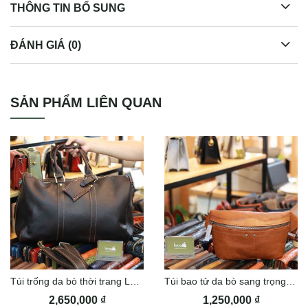
THÔNG TIN BỔ SUNG
ĐÁNH GIÁ (0)
Túi bao tử da bò thời trang TDB016
SẢN PHẨM LIÊN QUAN
Túi trống da bò thời trang Lano TT25
Túi bao tử da bò sang trọng nam tính Lano TDB023
2,650,000
₫
1,250,000
₫