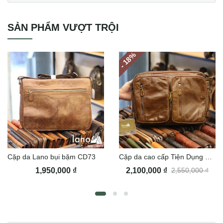
SẢN PHẨM VƯỢT TRỘI
%
- 18
Cặp da Lano bụi bặm CD73
Cặp da cao cấp Tiện Dụng CD75
1,950,000
₫
2,100,000
₫
2,550,000
₫