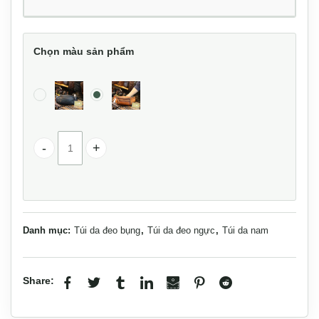
Chọn màu sản phẩm
Túi bao tử da bò thời trang TDB016 số lượng
Danh mục:
Túi da đeo bụng
,
Túi da đeo ngực
,
Túi da nam
Share: