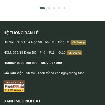
HỆ THỐNG BÁN LẺ
Túi bao tử da bò thời trang TDB016
Hà Nội: P109 H94 Ngõ 98 Thái Hà, Đống Đa
Chỉ Đường
HCM: 372/18 Điện Biên Phủ – P11 – Q.10
Chỉ Đường
Hotline
:
0366 100 999
–
0977 077 899
Giờ làm việc
: 9h tới 21h30 tất cả các ngày trong tuần
DANH MỤC NỔI BẬT