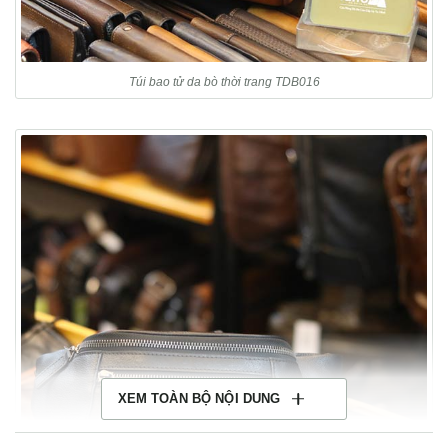
Túi bao tử da bò thời trang TDB016
XEM TOÀN BỘ NỘI DUNG