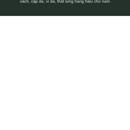
xách, cặp da, ví da, thắt lưng hàng hiệu cho nam
Túi bao tử da bò thời trang TDB016