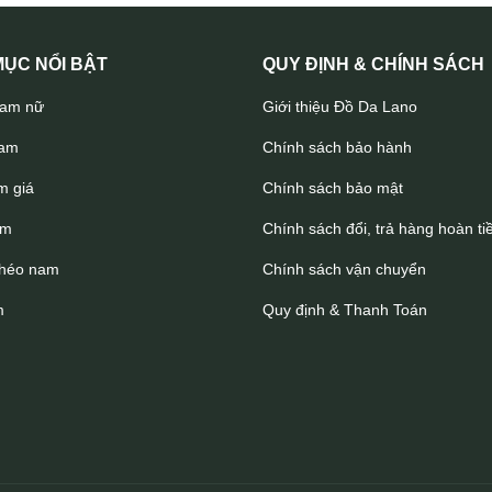
Túi cầm tay da bò cho phái mạnh CLT15
ỤC NỔI BẬT
QUY ĐỊNH & CHÍNH SÁCH
nam nữ
Giới thiệu Đồ Da Lano
nam
Chính sách bảo hành
m giá
Chính sách bảo mật
am
Chính sách đổi, trả hàng hoàn ti
chéo nam
Chính sách vận chuyển
m
Quy định & Thanh Toán