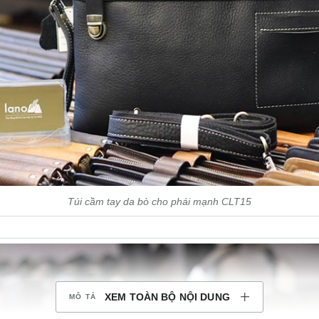
Túi cầm tay da bò cho phái mạnh CLT15
XEM TOÀN BỘ NỘI DUNG