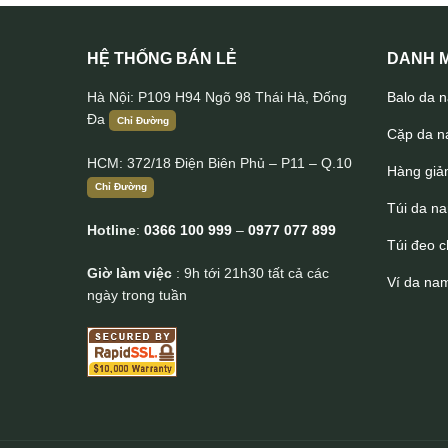
HỆ THỐNG BÁN LẺ
DANH M
Hà Nội: P109 H94 Ngõ 98 Thái Hà, Đống
Balo da 
Đa
Chỉ Đường
Cặp da 
HCM: 372/18 Điện Biên Phủ – P11 – Q.10
Hàng giả
Chỉ Đường
Túi da n
Hotline
:
0366 100 999
–
0977 077 899
Túi đeo 
Giờ làm việc
: 9h tới 21h30 tất cả các
Ví da na
ngày trong tuần