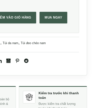
ÊM VÀO GIỎ HÀNG
MUA NGAY
 phái mạnh CLT15 số lượng
m
,
Túi da nam
,
Túi đeo chéo nam
Kiểm tra trước khi thanh
toán
oàn bộ
hình &
Được kiểm tra chất lượng