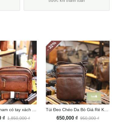
trước khi thanh toán
%
- 32
Túi đeo chéo nam có tay xách Lano KT188
Túi Đeo Chéo Da Bò Giá Rẻ KT65
0
₫
650,000
₫
1,850,000
₫
950,000
₫