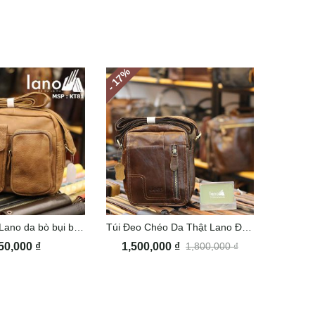
%
- 17
Túi đeo chéo Lano da bò bụi bặm KT81
Túi Đeo Chéo Da Thật Lano Đựng iPad Mini J30
50,000
₫
1,500,000
₫
1,800,000
₫