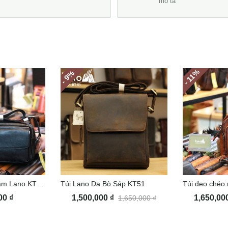
mô tả
%
%
- 11
- 9
Túi da đeo chéo nam Lano KT187
Túi Lano Da Bò Sáp KT51
000
₫
1,500,000
₫
1,650,00
1,650,000
₫