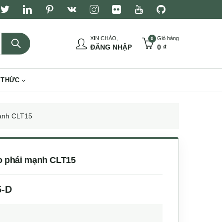
XIN CHÀO,
Giỏ hàng
0
ĐĂNG NHẬP
0
₫
 THỨC
mạnh CLT15
ho phái mạnh CLT15
5-D