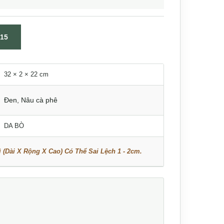
15
32 × 2 × 22 cm
Đen
,
Nâu cà phê
DA BÒ
 (Dài X Rộng X Cao) Có Thể Sai Lệch 1 - 2cm.