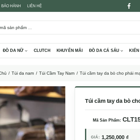
BẢO HÀNH
LIÊN HỆ
ĐỒ DA NỮ
CLUTCH
KHUYỄN MÃI
ĐỒ DA CÁ SẤU
KIẾN
Chủ
Túi da nam
Túi Cầm Tay Nam
Túi cầm tay da bò cho phái 
Túi cầm tay da bò c
CLT1
Mã Sản Phẩm:
1,250,000
₫
GIÁ: