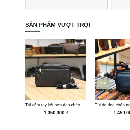
SẢN PHẨM VƯỢT TRỘI
Túi cầm tay kết hợp đeo chéo Lano trẻ trung năng động KT77
1,050,000
₫
1,450,