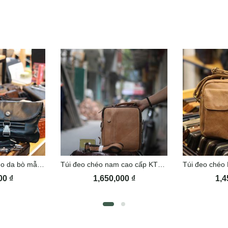
Clutch cầm tay Lano da bò mẫu mới CLT45
Túi đeo chéo nam cao cấp KT102
000
₫
1,650,000
₫
1,4