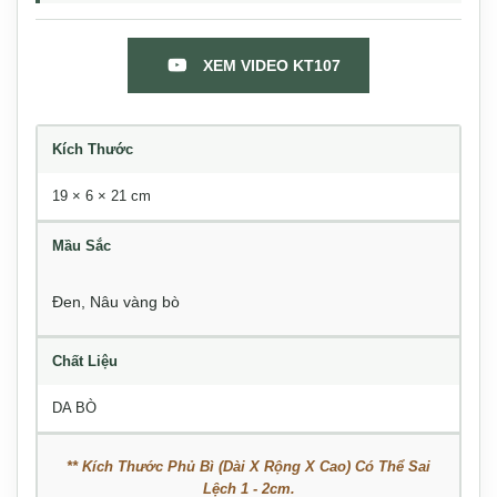
XEM VIDEO KT107
Kích Thước
19 × 6 × 21 cm
Mầu Sắc
Đen, Nâu vàng bò
Chất Liệu
DA BÒ
** Kích Thước Phủ Bì (Dài X Rộng X Cao) Có Thể Sai
Lệch 1 - 2cm.