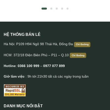
HỆ THỐNG BÁN LẺ
Túi đeo chéo da bò Lano sang trọng thời trang KT107
Hà Nội: P109 H94 Ngõ 98 Thái Hà, Đống Đa
Chỉ Đường
HCM: 372/18 Điện Biên Phủ – P11 – Q.10
Chỉ Đường
Hotline
:
0366 100 999
–
0977 077 899
Giờ làm việc
: 9h tới 21h30 tất cả các ngày trong tuần
DANH MỤC NỔI BẬT