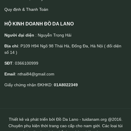
Quy định & Thanh Toán
HỘ KINH DOANH ĐỒ DA LANO
Người đại diện
: Nguyễn Trọng Hải
Địa chỉ
: P109 H94 Ngõ 98 Thái Hà, Đống Đa, Hà Nội ( đối diện
số 14 )
Túi đeo chéo da bò Lano sang trọng thời trang KT107
SĐT
: 0366100999
Email
: nthai84@gmail.com
Giấy chứng nhận ĐKHKD:
01A8022349
Thiết kê và phát triển bởi Đồ Da Lano - tuidanam.org @2016.
Chuyên phụ kiện thời trang cao cấp cho nam giới. Các loại túi