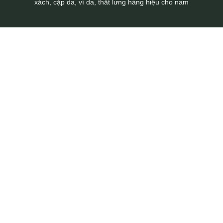
xách, cặp da, ví da, thắt lưng hàng hiệu cho nam
Túi đeo chéo da bò Lano sang trọng thời trang KT107