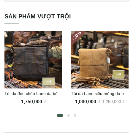
SẢN PHẨM VƯỢT TRỘI
%
- 20
Túi da đeo chéo Lano da bò nắp đậy KT136
Túi da Lano siêu mỏng da bò thật KT123
1,750,000
₫
1,000,000
₫
1,250,000
₫