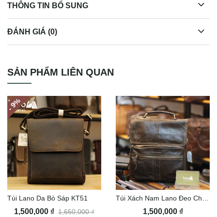
THÔNG TIN BỔ SUNG
ĐÁNH GIÁ (0)
Túi đeo chéo da bò Lano sang trọng thời trang KT107
SẢN PHẨM LIÊN QUAN
%
- 9
Túi Lano Da Bò Sáp KT51
Túi Xách Nam Lano Đeo Chéo Contact 07
1,500,000
₫
1,500,000
₫
1,650,000
₫