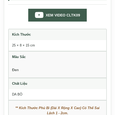
XEM VIDEO CLTK09
Kích Thước
25 × 8 × 15 cm
Mầu Sắc
Đen
Chất Liệu
DA BÒ
** Kích Thước Phủ Bì (Dài X Rộng X Cao) Có Thể Sai
Lệch 1 - 2cm.