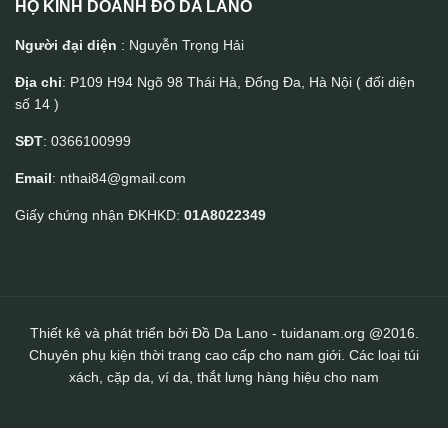
HỘ KINH DOANH ĐỒ DA LANO
Người đại diện
: Nguyễn Trọng Hải
Địa chỉ
: P109 H94 Ngõ 98 Thái Hà, Đống Đa, Hà Nội ( đối diện
số 14 )
Túi Clutch handmade cầm tay da thật 1 khoá kéo Lano CLTK09
SĐT
: 0366100999
Email
: nthai84@gmail.com
Giấy chứng nhận ĐKHKD:
01A8022349
Thiết kê và phát triển bởi Đồ Da Lano - tuidanam.org @2016.
Chuyên phụ kiện thời trang cao cấp cho nam giới. Các loại túi
xách, cặp da, ví da, thắt lưng hàng hiệu cho nam