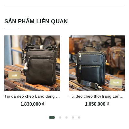
Túi Clutch handmade cầm tay da thật 1 khoá kéo Lano CLTK09
SẢN PHẨM LIÊN QUAN
Túi da đeo chéo Lano đẳng cấp KT96
Túi đeo chéo thời trang Lano cao cấp KT145
1,830,000
₫
1,650,000
₫