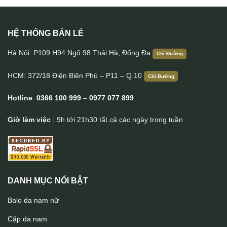
HỆ THỐNG BÁN LẺ
Túi Clutch handmade cầm tay da thật 1 khoá kéo Lano CLTK09
Hà Nội: P109 H94 Ngõ 98 Thái Hà, Đống Đa
Chỉ Đường
HCM: 372/18 Điện Biên Phủ – P11 – Q.10
Chỉ Đường
Hotline
:
0366 100 999
–
0977 077 899
Giờ làm việc
: 9h tới 21h30 tất cả các ngày trong tuần
DANH MỤC NỔI BẬT
Balo da nam nữ
Cặp da nam