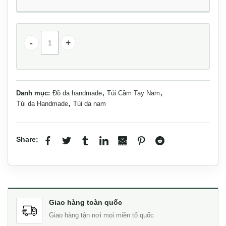
Túi Clutch handmade cầm tay da thật 1 khoá kéo Lano CL
Danh mục:
Đồ da handmade
,
Túi Cầm Tay Nam
,
Túi da Handmade
,
Túi da nam
Share:
Giao hàng toàn quốc
Giao hàng tận nơi mọi miền tổ quốc