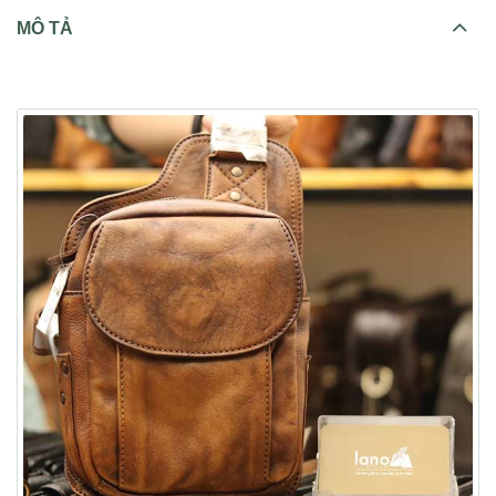
MÔ TẢ