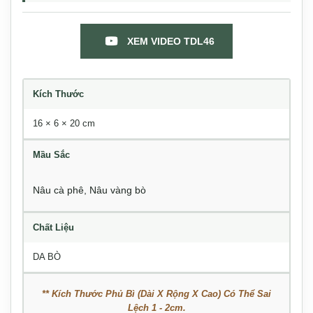
XEM VIDEO TDL46
Kích Thước
16 × 6 × 20 cm
Mầu Sắc
Nâu cà phê
,
Nâu vàng bò
Chất Liệu
DA BÒ
** Kích Thước Phủ Bì (Dài X Rộng X Cao) Có Thể Sai
Lệch 1 - 2cm.