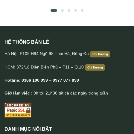
HỆ THỐNG BÁN LẺ
Túi da đeo lưng Lano thời trang TDL46
Hà Nội: P109 H94 Ngõ 98 Thái Hà, Đống Đa
Chỉ Đường
HCM: 372/18 Điện Biên Phủ – P11 – Q.10
Chỉ Đường
Hotline
:
0366 100 999
–
0977 077 899
Giờ làm việc
: 9h tới 21h30 tất cả các ngày trong tuần
DANH MỤC NỔI BẬT