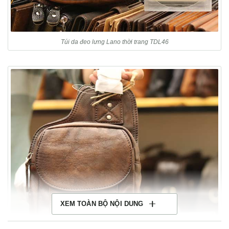
Túi da đeo lưng Lano thời trang TDL46
XEM TOÀN BỘ NỘI DUNG