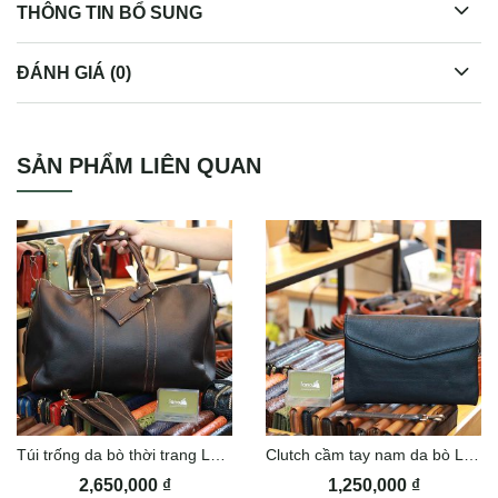
THÔNG TIN BỔ SUNG
ĐÁNH GIÁ (0)
Túi da đeo lưng Lano thời trang TDL46
SẢN PHẨM LIÊN QUAN
Túi trống da bò thời trang Lano TT25
Clutch cầm tay nam da bò Lano nhỏ gọn CLT46
2,650,000
₫
1,250,000
₫