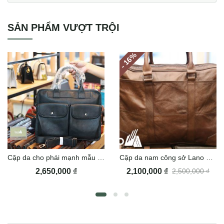
SẢN PHẨM VƯỢT TRỘI
%
- 16
Cặp da cho phái mạnh mẫu mới 2020 CD110
Cặp da nam công sở Lano da thật CD36
2,650,000
₫
2,100,000
₫
2,500,000
₫