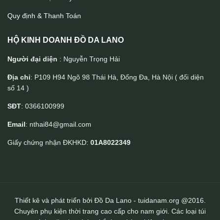
Quy định & Thanh Toán
HỘ KINH DOANH ĐỒ DA LANO
Người đại diện
: Nguyễn Trọng Hải
Địa chỉ
: P109 H94 Ngõ 98 Thái Hà, Đống Đa, Hà Nội ( đối diện
số 14 )
Túi da đeo lưng Lano thời trang TDL46
SĐT
: 0366100999
Email
: nthai84@gmail.com
Giấy chứng nhận ĐKHKD:
01A8022349
Thiết kê và phát triển bởi Đồ Da Lano - tuidanam.org @2016.
Chuyên phụ kiện thời trang cao cấp cho nam giới. Các loại túi