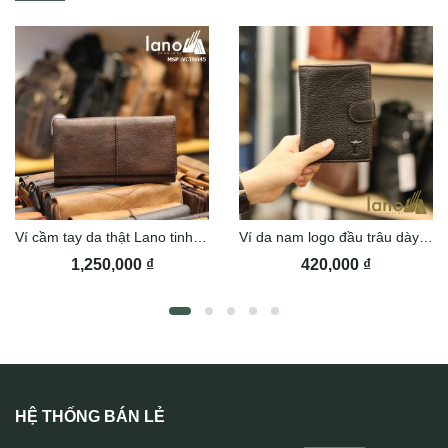
Ví cầm tay da thật Lano tinh tế VCTN045
Ví da nam logo đầu trâu dày dặn Lano VDN015
1,250,000
₫
420,000
₫
HỆ THỐNG BÁN LẺ
Ví da cầm tay cao cấp handmade VCTK09