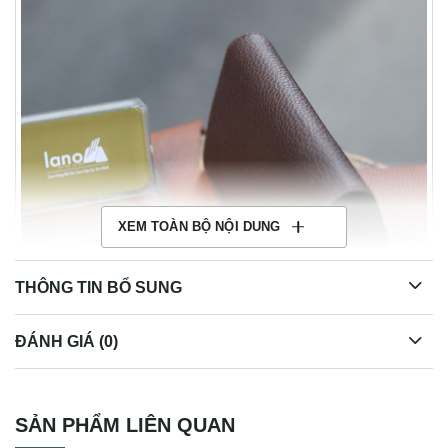
XEM TOÀN BỘ NỘI DUNG
THÔNG TIN BỔ SUNG
ĐÁNH GIÁ (0)
Ví da cầm tay cao cấp handmade VCTK09
SẢN PHẨM LIÊN QUAN