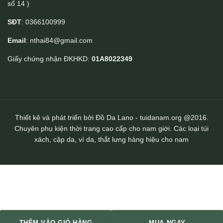
số 14 )
Ví da cầm tay cao cấp handmade VCTK09
SĐT
: 0366100999
Email
: nthai84@gmail.com
Giấy chứng nhận ĐKHKD:
01A8022349
Thiết kê và phát triển bởi Đồ Da Lano - tuidanam.org @2016.
Chuyên phụ kiện thời trang cao cấp cho nam giới. Các loại túi
xách, cặp da, ví da, thắt lưng hàng hiệu cho nam
THÊM VÀO GIỎ HÀNG
MUA NGAY