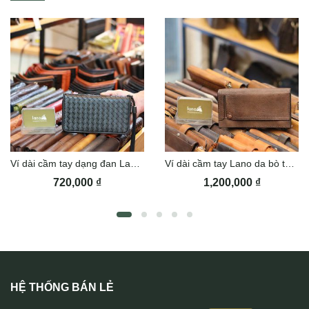
Ví dài cầm tay dạng đan Lano VCTN075
Ví dài cầm tay Lano da bò thời trang VCTN055
720,000
₫
1,200,000
₫
HỆ THỐNG BÁN LẺ
Ví da đựng thẻ handmade nhỏ gọn Lano VDNT06