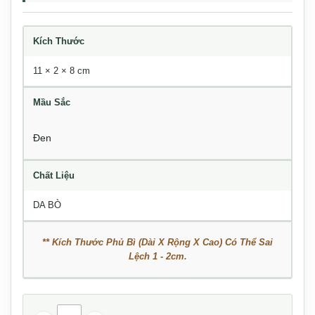
Kích Thước
11 × 2 × 8 cm
Mầu Sắc
Đen
Chất Liệu
DA BÒ
** Kích Thước Phủ Bì (Dài X Rộng X Cao) Có Thể Sai
Lệch 1 - 2cm.