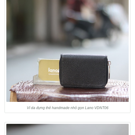
Ví da đựng thẻ handmade nhỏ gọn Lano VDNT06