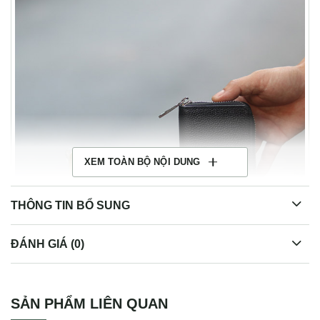
XEM TOÀN BỘ NỘI DUNG
THÔNG TIN BỔ SUNG
ĐÁNH GIÁ (0)
Ví da đựng thẻ handmade nhỏ gọn Lano VDNT06
SẢN PHẨM LIÊN QUAN