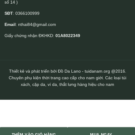
số 14 )
Ví da đựng thẻ handmade nhỏ gọn Lano VDNT06
SĐT
: 0366100999
Email
: nthai84@gmail.com
Giấy chứng nhận ĐKHKD:
01A8022349
Thiết kê và phát triển bởi Đồ Da Lano - tuidanam.org @2016.
Chuyên phụ kiện thời trang cao cấp cho nam giới. Các loại túi
xách, cặp da, ví da, thắt lưng hàng hiệu cho nam
THÊM VÀO GIỎ HÀNG
MUA NGAY