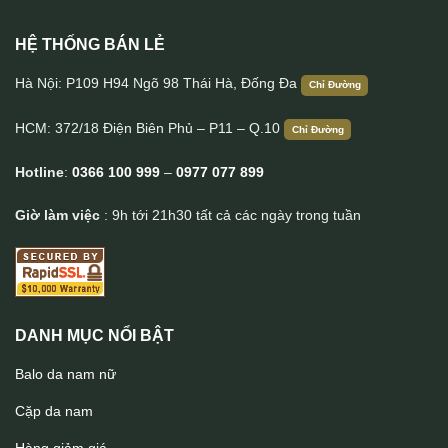
HỆ THỐNG BÁN LẺ
Ví da nam handmade tiện lợi Lano VDNTK021
Hà Nội: P109 H94 Ngõ 98 Thái Hà, Đống Đa
Chỉ Đường
HCM: 372/18 Điện Biên Phủ – P11 – Q.10
Chỉ Đường
Hotline
:
0366 100 999
–
0977 077 899
Giờ làm việc
: 9h tới 21h30 tất cả các ngày trong tuần
DANH MỤC NỔI BẬT
Balo da nam nữ
Cặp da nam