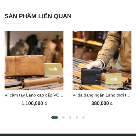
Ví da nam handmade tiện lợi Lano VDNTK021
SẢN PHẨM LIÊN QUAN
Ví cầm tay Lano cao cấp VCTN046
Ví da dạng ngắn Lano thời trang VDN053
1,100,000
₫
380,000
₫