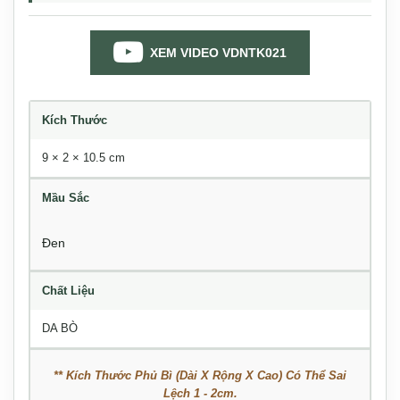
XEM VIDEO VDNTK021
Kích Thước
9 × 2 × 10.5 cm
Mầu Sắc
Đen
Chất Liệu
DA BÒ
** Kích Thước Phủ Bì (Dài X Rộng X Cao) Có Thể Sai
Lệch 1 - 2cm.