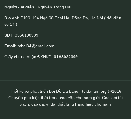
Người đại diện
: Nguyễn Trọng Hải
Địa chỉ
: P109 H94 Ngõ 98 Thái Hà, Đống Đa, Hà Nội ( đối diện
số 14 )
Ví da nam handmade tiện lợi Lano VDNTK021
SĐT
: 0366100999
Email
: nthai84@gmail.com
Giấy chứng nhận ĐKHKD:
01A8022349
Thiết kê và phát triển bởi Đồ Da Lano - tuidanam.org @2016.
Chuyên phụ kiện thời trang cao cấp cho nam giới. Các loại túi
xách, cặp da, ví da, thắt lưng hàng hiệu cho nam