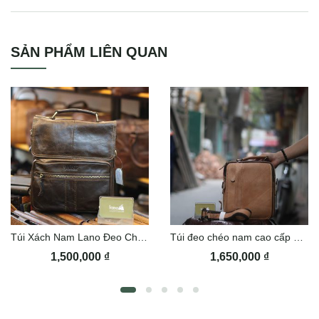
Clutch cầm tay da bò nam tính CLT51
SẢN PHẨM LIÊN QUAN
Túi Xách Nam Lano Đeo Chéo Contact 07
Túi đeo chéo nam cao cấp KT102
1,500,000
₫
1,650,000
₫