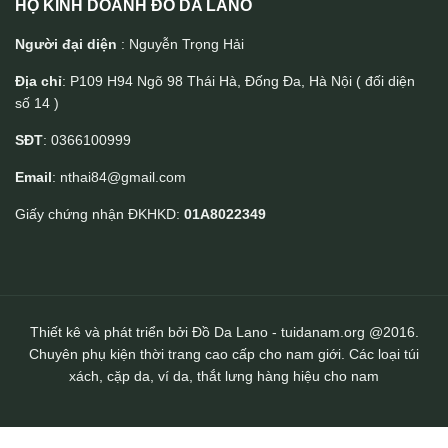
HỘ KINH DOANH ĐỒ DA LANO
Người đại diện
: Nguyễn Trọng Hải
Địa chỉ
: P109 H94 Ngõ 98 Thái Hà, Đống Đa, Hà Nội ( đối diện
số 14 )
Clutch cầm tay da bò nam tính CLT51
SĐT
: 0366100999
Email
: nthai84@gmail.com
Giấy chứng nhận ĐKHKD:
01A8022349
Thiết kê và phát triển bởi Đồ Da Lano - tuidanam.org @2016.
Chuyên phụ kiện thời trang cao cấp cho nam giới. Các loại túi
xách, cặp da, ví da, thắt lưng hàng hiệu cho nam