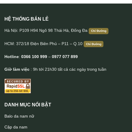
HỆ THỐNG BÁN LẺ
Clutch cầm tay da bò nam tính CLT51
Hà Nội: P109 H94 Ngõ 98 Thái Hà, Đống Đa
Chỉ Đường
HCM: 372/18 Điện Biên Phủ – P11 – Q.10
Chỉ Đường
Hotline
:
0366 100 999
–
0977 077 899
Giờ làm việc
: 9h tới 21h30 tất cả các ngày trong tuần
DANH MỤC NỔI BẬT
Balo da nam nữ
Cặp da nam