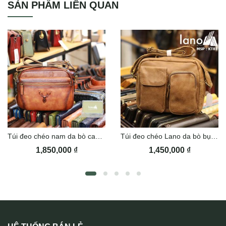
SẢN PHẨM LIÊN QUAN
Túi đeo chéo nam da bò cao cấp Lano KT184
Túi đeo chéo Lano da bò bụi bặm KT81
1,850,000
₫
1,450,000
₫