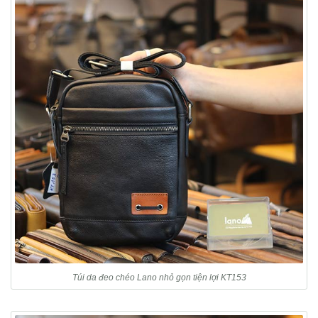
Túi da đeo chéo Lano nhỏ gọn tiện lợi KT153