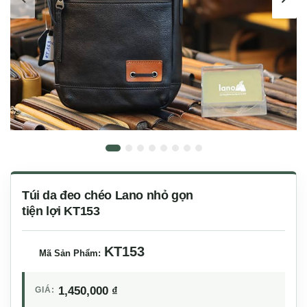
Túi da đeo chéo Lano nhỏ gọn
tiện lợi KT153
KT153
Mã Sản Phẩm:
1,450,000
₫
GIÁ: