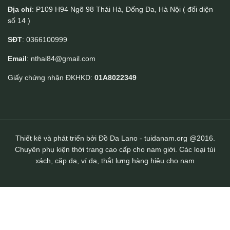
Địa chỉ
: P109 H94 Ngõ 98 Thái Hà, Đống Đa, Hà Nội ( đối diện
số 14 )
Túi da đeo chéo Lano nhỏ gọn tiện lợi KT153
SĐT
: 0366100999
Email
: nthai84@gmail.com
Giấy chứng nhận ĐKHKD:
01A8022349
Thiết kê và phát triển bởi Đồ Da Lano - tuidanam.org @2016.
Chuyên phụ kiện thời trang cao cấp cho nam giới. Các loại túi
xách, cặp da, ví da, thắt lưng hàng hiệu cho nam