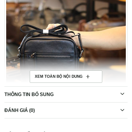
XEM TOÀN BỘ NỘI DUNG
THÔNG TIN BỔ SUNG
ĐÁNH GIÁ (0)
Túi da đeo chéo Lano nhỏ gọn tiện lợi KT153