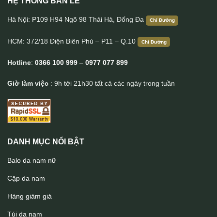
HỆ THỐNG BÁN LẺ
Túi da đeo chéo Lano nhỏ gọn tiện lợi KT153
Hà Nội: P109 H94 Ngõ 98 Thái Hà, Đống Đa
Chỉ Đường
HCM: 372/18 Điện Biên Phủ – P11 – Q.10
Chỉ Đường
Hotline
:
0366 100 999
–
0977 077 899
Giờ làm việc
: 9h tới 21h30 tất cả các ngày trong tuần
DANH MỤC NỔI BẬT
Balo da nam nữ
Cặp da nam
Hàng giảm giá
Túi da nam