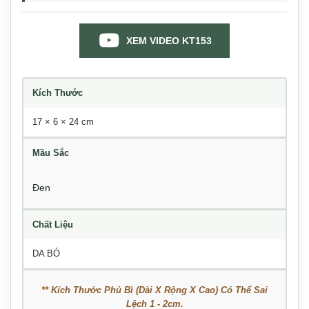
XEM VIDEO KT153
Kích Thước
17 × 6 × 24 cm
Mầu Sắc
Đen
Chất Liệu
DA BÒ
** Kích Thước Phủ Bì (Dài X Rộng X Cao) Có Thể Sai
Lệch 1 - 2cm.