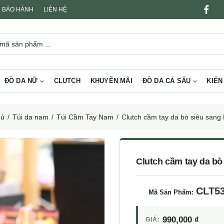
BẢO HÀNH
LIÊN HỆ
ĐỒ DA NỮ
CLUTCH
KHUYỄN MÃI
ĐỒ DA CÁ SẤU
KIẾN
hủ
Túi da nam
Túi Cầm Tay Nam
Clutch cầm tay da bò siêu san
Clutch cầm tay da bò
CLT5
Mã Sản Phẩm:
990,000
₫
GIÁ: