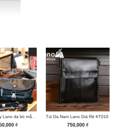
Clutch cầm tay Lano da bò mẫu mới CLT45
Túi Da Nam Lano Giá Rẻ KT010
50,000
₫
750,000
₫