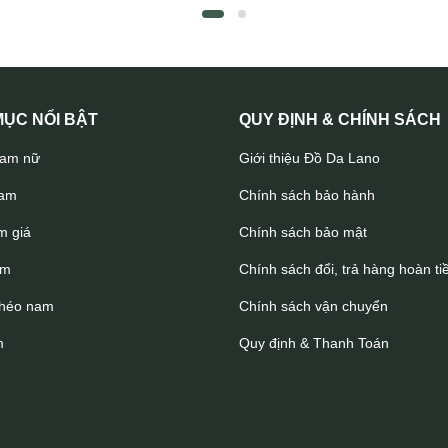
Clutch cầm tay da bò siêu sang Lano CLT53
ỤC NỔI BẬT
QUY ĐỊNH & CHÍNH SÁCH
nam nữ
Giới thiệu Đồ Da Lano
nam
Chính sách bảo hành
m giá
Chính sách bảo mật
am
Chính sách đổi, trả hàng hoàn ti
chéo nam
Chính sách vận chuyển
m
Quy định & Thanh Toán