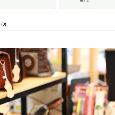
mô tả
(0)