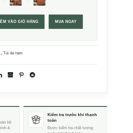
ÊM VÀO GIỎ HÀNG
MUA NGAY
siêu sang Lano CLT53 số lượng
m
,
Túi da nam
Kiểm tra trước khi thanh
toán
oàn bộ
hình &
Được kiểm tra chất lượng