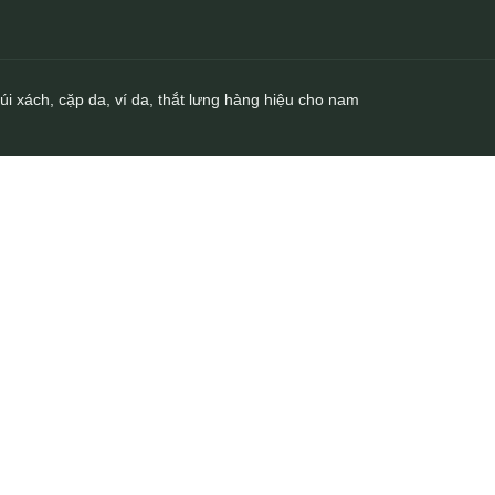
úi xách, cặp da, ví da, thắt lưng hàng hiệu cho nam