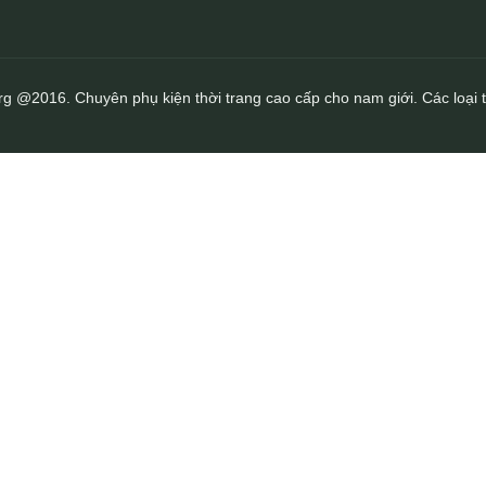
rg @2016. Chuyên phụ kiện thời trang cao cấp cho nam giới. Các loại t
Clutch cầm tay da bò siêu sang Lano CLT53