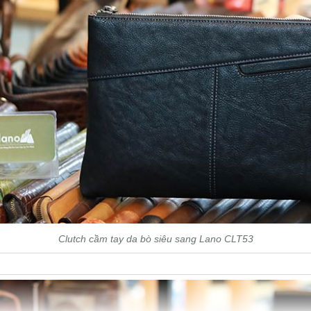
Clutch cầm tay da bò siêu sang Lano CLT53