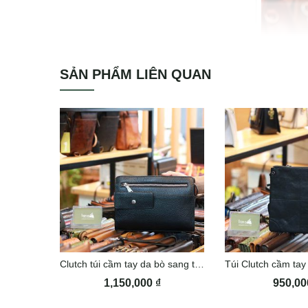
SẢN PHẨM LIÊN QUAN
Clutch túi cầm tay da bò sang trọng Lano CLT50
1,150,000
₫
950,0