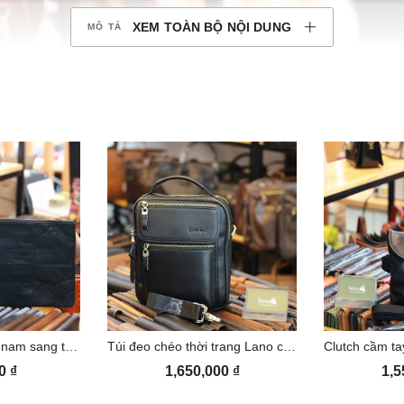
XEM TOÀN BỘ NỘI DUNG
Túi Clutch cầm tay nam sang trọng Lano CLT040
Túi đeo chéo thời trang Lano cao cấp KT145
00
₫
1,650,000
₫
1,5