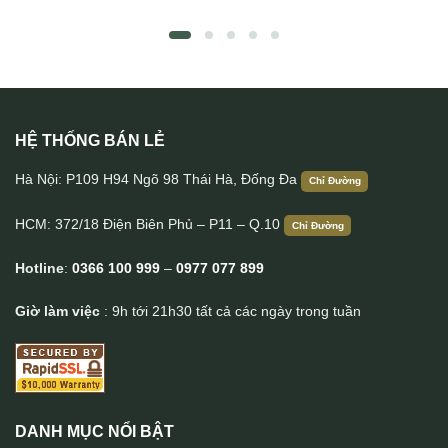
HỆ THỐNG BÁN LẺ
Túi da đeo chéo có quai xách tiện lợi KT150
Hà Nội: P109 H94 Ngõ 98 Thái Hà, Đống Đa
Chỉ Đường
HCM: 372/18 Điện Biên Phủ – P11 – Q.10
Chỉ Đường
Hotline
:
0366 100 999
–
0977 077 899
Giờ làm việc
: 9h tới 21h30 tất cả các ngày trong tuần
DANH MỤC NỔI BẬT