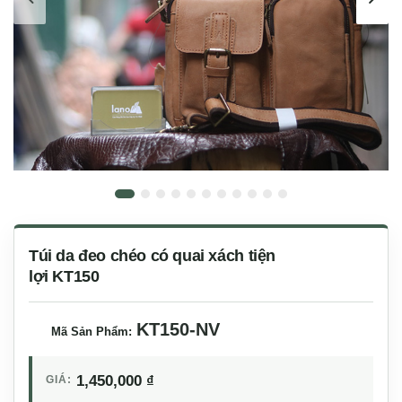
Túi da đeo chéo có quai xách tiện
lợi KT150
KT150-NV
Mã Sản Phẩm:
1,450,000
₫
GIÁ: