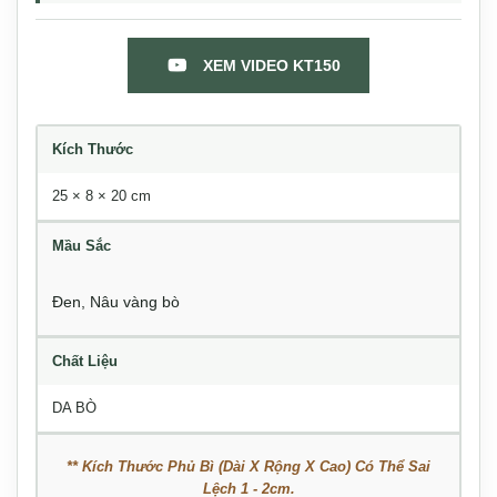
XEM VIDEO KT150
Kích Thước
25 × 8 × 20 cm
Mầu Sắc
Đen
,
Nâu vàng bò
Chất Liệu
DA BÒ
** Kích Thước Phủ Bì (Dài X Rộng X Cao) Có Thể Sai
Lệch 1 - 2cm.