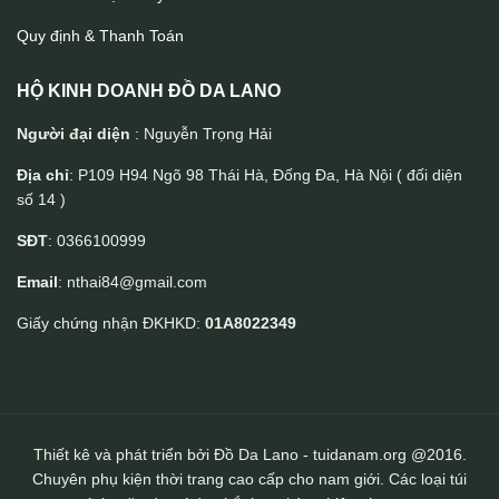
Quy định & Thanh Toán
HỘ KINH DOANH ĐỒ DA LANO
Người đại diện
: Nguyễn Trọng Hải
Địa chỉ
: P109 H94 Ngõ 98 Thái Hà, Đống Đa, Hà Nội ( đối diện
số 14 )
Túi da đeo chéo có quai xách tiện lợi KT150
SĐT
: 0366100999
Email
: nthai84@gmail.com
Giấy chứng nhận ĐKHKD:
01A8022349
Thiết kê và phát triển bởi Đồ Da Lano - tuidanam.org @2016.
Chuyên phụ kiện thời trang cao cấp cho nam giới. Các loại túi