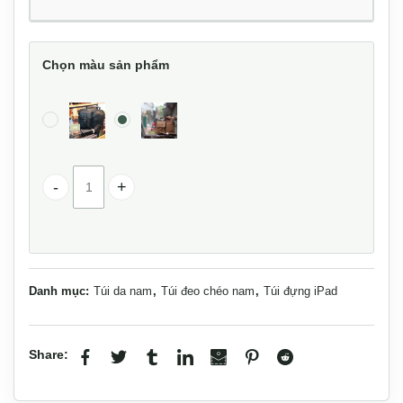
Chọn màu sản phẩm
Túi da đeo chéo có quai xách tiện lợi KT150 số lượng
Danh mục:
Túi da nam
,
Túi đeo chéo nam
,
Túi đựng iPad
Share: