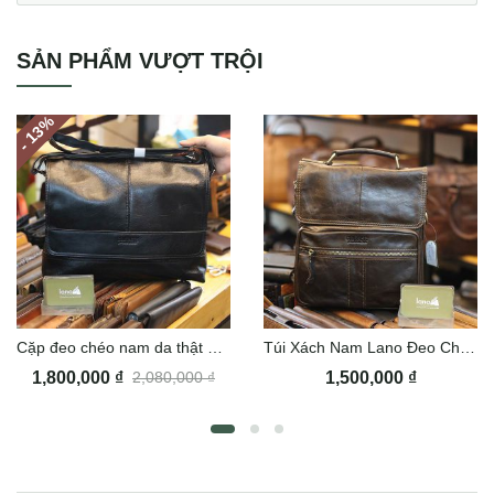
SẢN PHẨM VƯỢT TRỘI
%
- 13
Cặp đeo chéo nam da thật Lano Contact12
Túi Xách Nam Lano Đeo Chéo Contact 07
1,800,000
₫
1,500,000
₫
2,080,000
₫