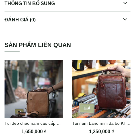
THÔNG TIN BỔ SUNG
ĐÁNH GIÁ (0)
Túi da đeo chéo có quai xách tiện lợi KT150
SẢN PHẨM LIÊN QUAN
Túi đeo chéo nam cao cấp KT102
Túi nam Lano mini da bò KT146
1,650,000
₫
1,250,000
₫