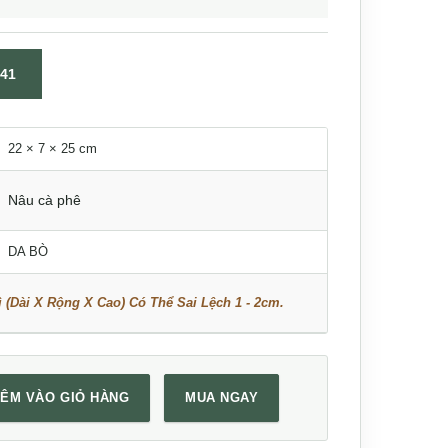
41
22 × 7 × 25 cm
Nâu cà phê
DA BÒ
 (Dài X Rộng X Cao) Có Thể Sai Lệch 1 - 2cm.
ÊM VÀO GIỎ HÀNG
MUA NGAY
trang Lano KT141 số lượng