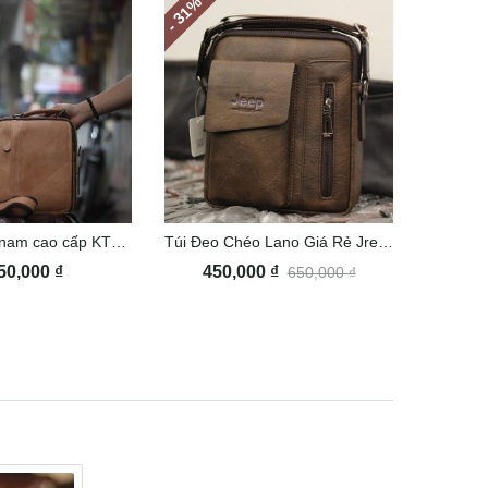
%
- 31
Túi đeo chéo nam cao cấp KT102
Túi Đeo Chéo Lano Giá Rẻ Jre04
50,000
₫
450,000
₫
650,000
₫