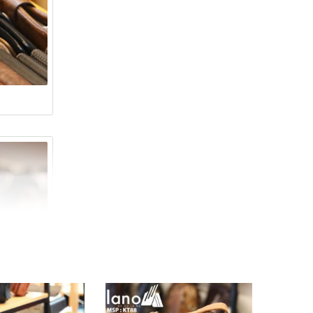
%
- 24