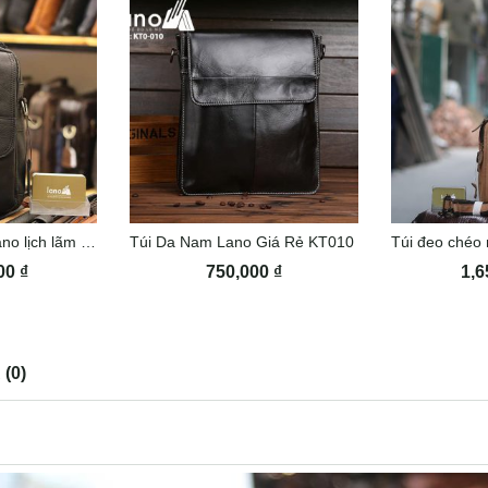
Túi da đeo chéo Lano lịch lãm KT105
Túi Da Nam Lano Giá Rẻ KT010
000
₫
750,000
₫
1,6
(0)