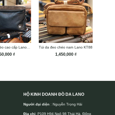
Túi da đeo chéo cao cấp Lano mẫu mới CLT44
Túi da đeo chéo nam Lano KT88
50,000
₫
1,450,000
₫
800
HỘ KINH DOANH ĐỒ DA LANO
Người đại diện
: Nguyễn Trọng Hải
Địa chỉ
: P109 H94 Ngõ 98 Thái Hà, Đống