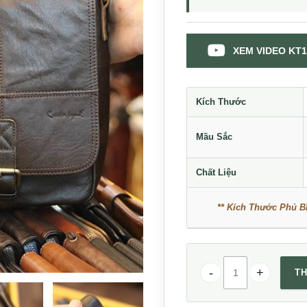
XEM VIDEO KT1
Kích Thước
Mầu Sắc
Chất Liệu
** Kích Thước Phủ Bì
TH
Túi da đeo chéo thời 