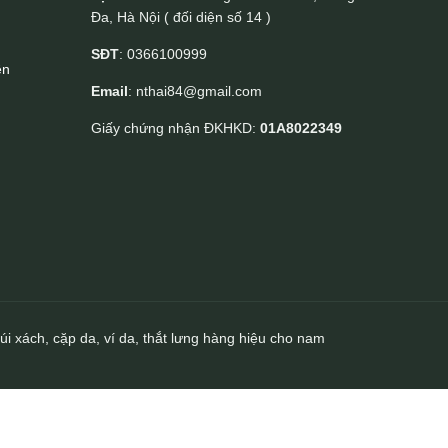
Đa, Hà Nội ( đối diện số 14 )
SĐT
: 0366100999
ền
Email
: nthai84@gmail.com
Giấy chứng nhận ĐKHKD:
01A8022349
úi xách, cặp da, ví da, thắt lưng hàng hiệu cho nam