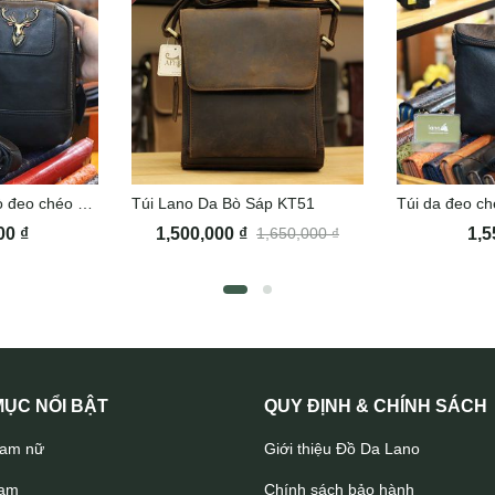
Túi đeo ngực da bò đeo chéo nam Lano TDL78
Túi Lano Da Bò Sáp KT51
000
₫
1,500,000
₫
1,5
1,650,000
₫
Túi da đeo chéo thời trang Lano KT141
ỤC NỔI BẬT
QUY ĐỊNH & CHÍNH SÁCH
nam nữ
Giới thiệu Đồ Da Lano
nam
Chính sách bảo hành