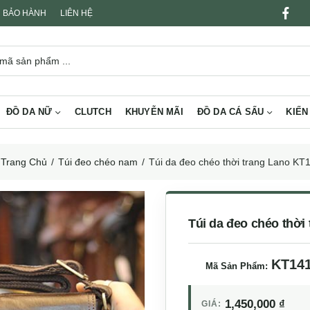
BẢO HÀNH
LIÊN HỆ
ĐỒ DA NỮ
CLUTCH
KHUYỄN MÃI
ĐỒ DA CÁ SẤU
KIẾN
Trang Chủ
Túi đeo chéo nam
Túi da đeo chéo thời trang Lano KT
Túi da đeo chéo thời
KT14
Mã Sản Phẩm:
1,450,000
₫
GIÁ: