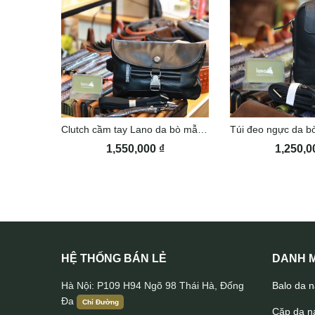
Clutch cầm tay Lano da bò mẫu mới CLT45
1,550,000
₫
1,250,
HỆ THỐNG BÁN LẺ
DANH M
Hà Nội: P109 H94 Ngõ 98 Thái Hà, Đống
Balo da 
Đa
Chỉ Đường
Cặp da 