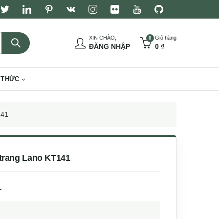
XIN CHÀO,
Giỏ hàng
0
ĐĂNG NHẬP
0
₫
 THỨC
141
 trang Lano KT141
1