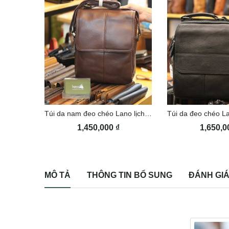
Túi da nam đeo chéo Lano lịch lãm KT104
1,450,000
₫
1,650,
MÔ TẢ
THÔNG TIN BỔ SUNG
ĐÁNH GIÁ 